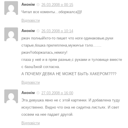
Анонім
26.03.2008 о 00:15
Читал все коменты…оборжалса)))!
Відповісти
Анонім
26.03.2008 о 10:14
ржач полный!кто-то пишет что ноги одинаковые,руки
старые,бошка прилеплена,мужичъе тэло…….
ржач!!оборжалась,немогу!
глаза у неё и в прям разные,с руками и туловище вместе
с баэшЪкой согласна.
А ПОЧЕМУ ДЕВКА НЕ МОЖЕТ БЫТЬ ХАКЕРОМ????
Відповісти
Анонім
27.03.2008 о 16:00
Эта девушка явно не с этой картинки. И добавлена туду
искуственно. Видно что она не сидитна листьях. И свет
сосвем на нее падает другой.
Відповісти