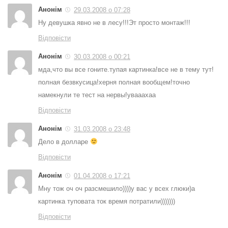
Анонім
29.03.2008 о 07:28
Ну девушка явно не в лесу!!!Эт просто монтаж!!!
Відповісти
Анонім
30.03.2008 о 00:21
мда,что вы все гоните.тупая картинка!все не в тему тут!
полная безвкусица!херня полная вообщем!точно
намекнули те тест на нервы!увааахаа
Відповісти
Анонім
31.03.2008 о 23:48
Дело в долларе
Відповісти
Анонім
01.04.2008 о 17:21
Мну тож оч оч разсмешило))))у вас у всех глюки)а
картинка туповата ток время потратили)))))))
Відповісти