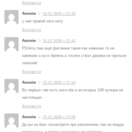
Відповісти
Анонім
15.02.2008 о 21:35
у неё правой ноги нету
Відповісти
Анонім
15.02.2008 о 21:44
РЕбята там ещё фиговина такая как камешек то не
камешек а кусо бревна а тоснее ствол дерева не прильно
лежазий
Відповісти
Анонім
15.02.2008 о 21:50
Во первых там есть ноги обе а во вторых 100 купюра не
настоящая
Відповісти
Анонім
15.02.2008 о 23:08
Да вы на бакс посмотрите при увиличении там не морда
президента ,а просто подставка др картинки