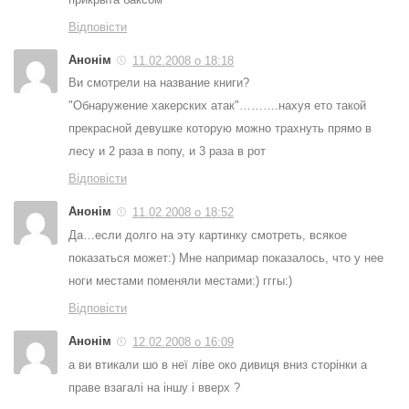
Відповісти
Анонім
11.02.2008 о 18:18
Ви смотрели на название книги?
"Обнаружение хакерских атак"……….нахуя ето такой
прекрасной девушке которую можно трахнуть прямо в
лесу и 2 раза в попу, и 3 раза в рот
Відповісти
Анонім
11.02.2008 о 18:52
Да…если долго на эту картинку смотреть, всякое
показаться может:) Мне напримар показалось, что у нее
ноги местами поменяли местами:) гггы:)
Відповісти
Анонім
12.02.2008 о 16:09
а ви втикали шо в неї ліве око дивиця вниз сторінки а
праве взагалі на іншу і вверх ?