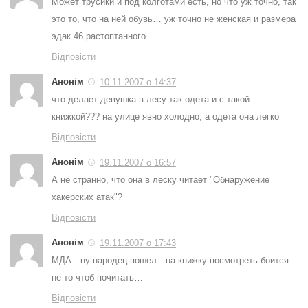
Может трусики и под колготами есть, но что уж точно, так
это то, что на ней обувь… уж точно не женская и размера
эдак 46 растоптанного…
Відповісти
Анонім
10.11.2007 о 14:37
что делает девушка в лесу так одета и с такой
книжкой??? на улице явно холодно, а одета она легко
Відповісти
Анонім
19.11.2007 о 16:57
А не странно, что она в леску читает "Обнаружение
хакерских атак"?
Відповісти
Анонім
19.11.2007 о 17:43
МДА…ну народец пошел…на книжку посмотреть боится
не то чтоб почитать…
Відповісти