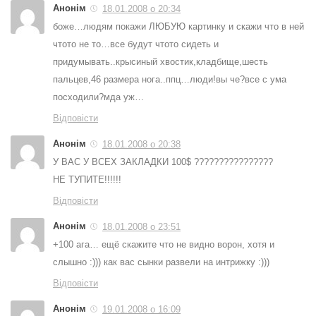
Анонім
18.01.2008 о 20:34
боже…людям покажи ЛЮБУЮ картинку и скажи что в ней
чтото не то…все будут чтото сидеть и
придумывать..крысиный хвостик,кладбище,шесть
пальцев,46 размера нога..ппц…люди!вы че?все с ума
посходили?мда уж…
Відповісти
Анонім
18.01.2008 о 20:38
У ВАС У ВСЕХ ЗАКЛАДКИ 100$ ????????????????
НЕ ТУПИТЕ!!!!!!
Відповісти
Анонім
18.01.2008 о 23:51
+100 ага… ещё скажите что не видно ворон, хотя и
слышно :))) как вас сынки развели на интрижку :)))
Відповісти
Анонім
19.01.2008 о 16:09