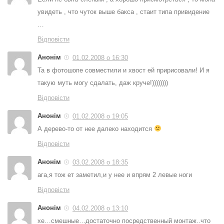
увидеть , что чуток выше бакса , стаит типа привидение
…
Відповісти
Анонім
01.02.2008 о 16:30
Та в фотошопе совместили и хвост ей пририсовали! И я
такую муть могу сдалать, даж круче!))))))))
Відповісти
Анонім
01.02.2008 о 19:05
А дерево-то от нее далеко находится
Відповісти
Анонім
03.02.2008 о 18:35
ага,я тож ет заметил,и у нее и впрям 2 левые ноги
Відповісти
Анонім
04.02.2008 о 13:10
хе…смешные…достаточно посредственный монтаж..что