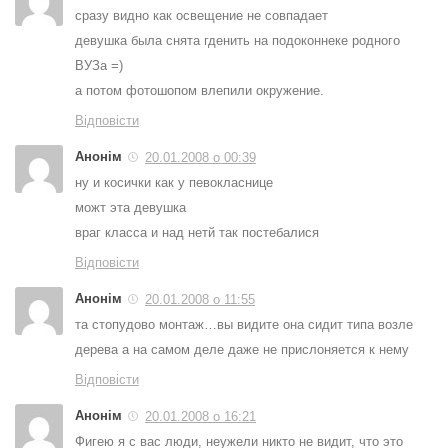
сразу видно как освещение не совпадает
девушка была снята гденить на подоконнеке родного
ВУЗа =)
а потом фотошопом влепили окружение.
Відповісти
Анонім
20.01.2008 о 00:39
ну и косички как у певокласнице
можт эта девушка
враг класса и над нетй так постебалися
Відповісти
Анонім
20.01.2008 о 11:55
та стопудово монтаж…вы видите она сидит типа возле
дерева а на самом деле даже не прислоняется к нему
Відповісти
Анонім
20.01.2008 о 16:21
Фигею я с вас люди, неужели никто не видит, что это