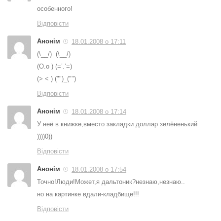
особенного!
Відповісти
Анонім
18.01.2008 о 17:11
(\__/). (\__/)
(O.o ) (=’.’=)
(> < ) ("")_("")
Відповісти
Анонім
18.01.2008 о 17:14
У неё в книжке,вместо закладки доллар зелёненький
))))0))
Відповісти
Анонім
18.01.2008 о 17:54
Точно!Люди!Может,я дальтоник?незнаю,незнаю..
но на картинке вдали-кладбище!!!
Відповісти