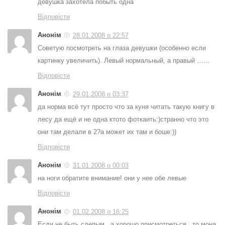
девушка захотела побыть одна
Відповісти
Анонім
28.01.2008 о 22:57
Советую посмотреть на глаза девушки (особенно если
картинку увеличить). Левый нормальный, а правый ……
Відповісти
Анонім
29.01.2008 о 03:37
да норма всё тут просто что за куня читать такую книгу в
лесу да ещё и не одна ктото фоткаить:)странно что это
они там делали в 2?а может их там и боше:))
Відповісти
Анонім
31.01.2008 о 00:03
на ноги обратите внимание! они у нее обе левые
Відповісти
Анонім
01.02.2008 о 16:25
Если не быть слепым , а хорошо присмотреться , то мона