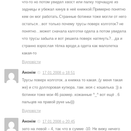
что-то но потом увидел хвост или палку торчащую из
задницы и убежал кинув в неё книжкой.Примерно понятно
кем он мог работать.Странные ботинки тоже могли от него
остаться…вот только почему трусы поверх колготок? не
понятно…может сначала калготки одела а потом увидела
что трусы забыла и вот решила поверх натянуть?…да и
странно взрослая тёлка вроде,а одета как малолетка
какая-то
Відповісти
Анонім
17.01.2008 о 18:51
Трусы поверх колготок..а книжка то какая..(у меня такая
же) и сто доллоровая купюра..там..моя с кошелька :)) а
ботинки тоже мои 46 размер..кожанные ^_^ вот ещё ..6
пальцев на правой руке ыы)))
Відповісти
Анонім
17.01.2008 о 20:45
зато на левой – 4, так что в сумме -10. Не вижу ничего