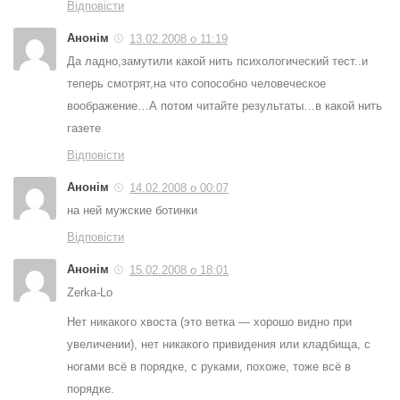
Відповісти
Анонім
13.02.2008 о 11:19
Да ладно,замутили какой нить психологический тест..и
теперь смотрят,на что сопособно человеческое
воображение…А потом читайте результаты…в какой нить
газете
Відповісти
Анонім
14.02.2008 о 00:07
на ней мужские ботинки
Відповісти
Анонім
15.02.2008 о 18:01
Zerka-Lo
Нет никакого хвоста (это ветка — хорошо видно при
увеличении), нет никакого привидения или кладбища, с
ногами всё в порядке, с руками, похоже, тоже всё в
порядке.