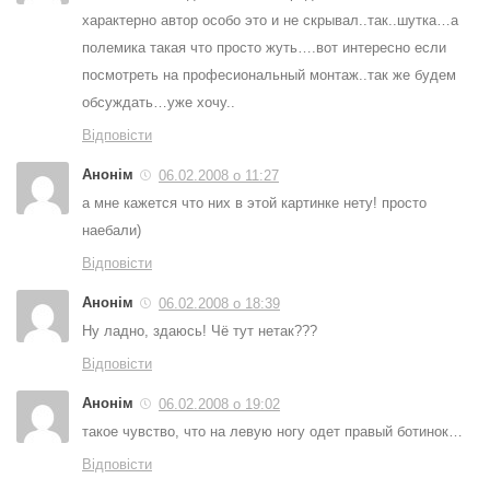
характерно автор особо это и не скрывал..так..шутка…а
полемика такая что просто жуть….вот интересно если
посмотреть на професиональный монтаж..так же будем
обсуждать…уже хочу..
Відповісти
Анонім
06.02.2008 о 11:27
а мне кажется что них в этой картинке нету! просто
наебали)
Відповісти
Анонім
06.02.2008 о 18:39
Ну ладно, здаюсь! Чё тут нетак???
Відповісти
Анонім
06.02.2008 о 19:02
такое чувство, что на левую ногу одет правый ботинок…
Відповісти