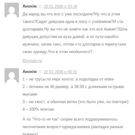
Анонім
20.01.2008 о 20:19
Да народ вы что все с ума посходили?Ну что в этом
такого?Сидит девушка одна в лесу с учебником?И ста
долларами.Ну вы что не знаете как это всё бывает?Шла
девушка допустим из вуза домой, а по пути какойто
мужчина, затем секс, потом сто долларов и перепутали
свою одежду.Что в этом необычного?
Відповісти
Анонім
22.01.2008 о 00:31
1 – не трусы по перх колгот, а подкладка от юбки
2 – ботинки не 46 размер, а 38-39 с длинными острыми
мысами
3 – не хвост, а обычная ветки (это было уже, но повторю)
4 – 100% монтаж
А по "Что-то не так" скорее всего подразумевалось
несочетание возрост-одежда-книжка (закладки разные
бывают)