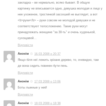
закладка – ве нормально, всяко бывает. В общую
картинку не вписывается одно, девушка молодая и лицо у
нее ухоженое, тростинкой засохшей не выглядит, а вот
<b>руки</b> – руки совсем не молодой девушки и не
соответствуют телосложению. Такие руки могут
принадлежать женщине "за 30-ть" и очень худенькой,
сухощавой…
Відповісти
Анонім
16.03.2008 о 20:37
Якщо біля неї лежить зрізане дерево, то, очевидно, там
де вона сидить повинен бути пень.
Відповісти
Анонім
17.03.2008 о 13:06
Боты лыжные у неё!
Відповісти
Анонім
18.03.2008 о 18:38