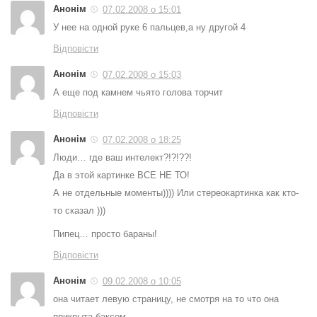
Анонім
07.02.2008 о 15:01
У нее на одной руке 6 пальцев,а ну другой 4
Відповісти
Анонім
07.02.2008 о 15:03
А еще под камнем чьято голова торчит
Відповісти
Анонім
07.02.2008 о 18:25
Люди… где ваш интелект?!?!??!
Да в этой картинке ВСЕ НЕ ТО!
А не отдельные моменты)))) Или стереокартинка как кто-
то сказал )))
Пипец… просто бараны!
Відповісти
Анонім
09.02.2008 о 10:05
она читает левую страницу, не смотря на то что она
прикрыта баксом