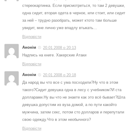
стереокартинка. Если присмотреться, то там 2 девушки,
одна сидит, вторая одета в черное, или стоит, или сидит
за ней – трудно разобрать, может ктото там больше
увидит, мне лично уже впадлу втыкать…
Відповісти
Анонім
20.01.2008 о 20:13
Надпись на книге. Хакерские Атаки
Відповісти
Анонім
20.01.2008 о 20:18
Да народ вы что все с ума посходили?Ну что в этом
такого?Сидит девушка одна в лесу с учебником?И ста
долларами.Ну вы что не знаете как это всё бывает?Шла
девушка допустим из вуза домой, а по пути какойто
мужчина, затем секс, потом сто долларов и перепутали
свою одежду.Что в этом необычного?
Відповісти