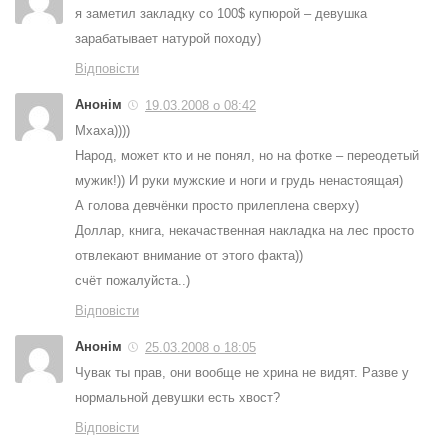
я заметил закладку со 100$ купюрой – девушка
зарабатывает натурой походу)
Відповісти
Анонім
19.03.2008 о 08:42
Мхаха))))
Народ, может кто и не понял, но на фотке – переодетый
мужик!)) И руки мужские и ноги и грудь ненастоящая)
А голова девчёнки просто прилеплена сверху)
Доллар, книга, некачаственная накладка на лес просто
отвлекают внимание от этого факта))
счёт пожалуйста..)
Відповісти
Анонім
25.03.2008 о 18:05
Чувак ты прав, они вообще не хрина не видят. Разве у
нормальной девушки есть хвост?
Відповісти