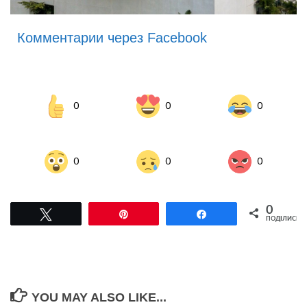
Комментарии через Facebook
0
0
0
0
0
0
0
Tвітнути
Pin
Поділитися
ПОДІЛИСЬ
YOU MAY ALSO LIKE...