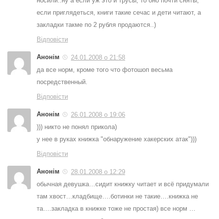
носили..ну а если уж это и трусы, то оно почти сняты,
если приглядеться, книги такие сечас и дети читают, а
закладки такме по 2 рубля продаются..)
Відповісти
Анонім
24.01.2008 о 21:58
да все норм, кроме того что фотошоп весьма
посредственный.
Відповісти
Анонім
26.01.2008 о 19:06
))) никто не понял прикола)
у нее в руках книжка "обнаружение хакерских атак")))
Відповісти
Анонім
28.01.2008 о 12:29
обычная девушка…сидит книжку читает и всё придумали
там хвост…кладбище….ботинки не такие….книжка не
та….закладка в книжке тоже не простая) все норм …