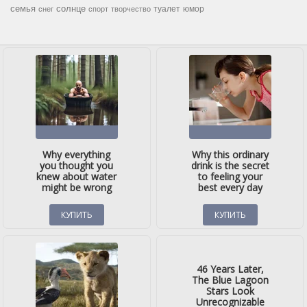
семья
солнце
туалет
юмор
снег
спорт
творчество