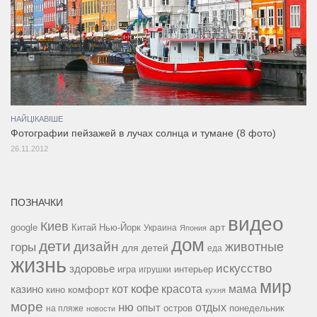
НАЙЦІКАВІШЕ
Фотографии пейзажей в лучах солнца и тумане (8 фото)
26.11.2012
ПОЗНАЧКИ
видео
Киев
google
Китай
Нью-Йорк
арт
Украина
Япония
дом
дети
дизайн
горы
животные
для детей
еда
жизнь
искусство
здоровье
игра
игрушки
интерьер
мир
кофе
красота
мама
кот
казино
комфорт
кино
кухня
море
ню
опыт
отдых
остров
на пляже
понедельник
новости