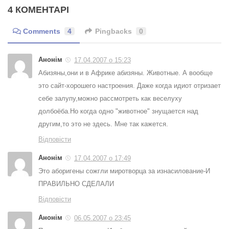
4 КОМЕНТАРІ
Comments
4
Pingbacks
0
Анонім
17.04.2007 о 15:23
Абизяны,они и в Африке абизяны. Животные. А вообще
это сайт-хорошего настроения. Даже когда идиот отризает
себе залупу,можно рассмотреть как веселуху
долбоёба.Но когда одно "животное" знущается над
другим,то это не здесь. Мне так кажется.
Відповісти
Анонім
17.04.2007 о 17:49
Это аборигены сожгли миротворца за изнасилование-И
ПРАВИЛЬНО СДЕЛАЛИ
Відповісти
Анонім
06.05.2007 о 23:45