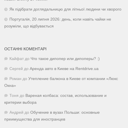
Як підібрати доглядальницю для літньої людини чи хворого
Португалія, 20 липня 2026: день, коли навіть чайки не
розуміли, що відбувається
ОСТАННІ КОМЕНТАРІ
Кайфат
до
Что такое дипопер или дипоперы? :)
Сергей
до
Аренда авто в Киеве на Rentdrive.ua
Роман
до
Утепление балкона в Киеве от компании «Люкс
Окна»
Тоня
до
Вареная колбаса: состав, использование и
критерии выбора
Андрей
до
Обучение в вузах Польши: основные
преимущества для иностранцев