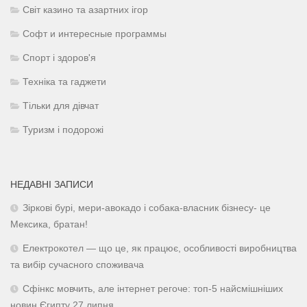
Світ казино та азартних ігор
Софт и интересные программы
Спорт і здоров'я
Техніка та гаджети
Тільки для дівчат
Туризм і подорожі
НЕДАВНІ ЗАПИСИ
Зіркові бурі, мери-авокадо і собака-власник бізнесу- це
Мексика, братан!
Електрокотел — що це, як працює, особливості виробництва
та вибір сучасного споживача
Сфінкс мовчить, але інтернет регоче: топ-5 найсмішніших
новин Єгипту 27 липня