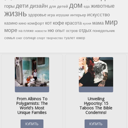
дом
дети
дизайн
горы
животные
для детей
еда
жизнь
искусство
здоровье
игра
игрушки
интерьер
мир
кофе
красота
мама
кот
казино
комфорт
кино
кухня
море
ню
опыт
отдых
остров
на пляже
понедельник
новости
семья
солнце
туалет
юмор
снег
спорт
творчество