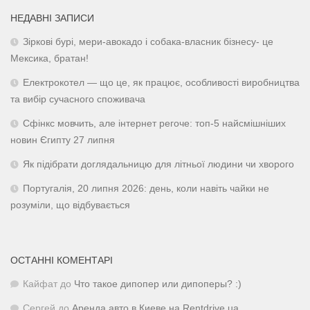
НЕДАВНІ ЗАПИСИ
Зіркові бурі, мери-авокадо і собака-власник бізнесу- це
Мексика, братан!
Електрокотел — що це, як працює, особливості виробництва
та вибір сучасного споживача
Сфінкс мовчить, але інтернет регоче: топ-5 найсмішніших
новин Єгипту 27 липня
Як підібрати доглядальницю для літньої людини чи хворого
Португалія, 20 липня 2026: день, коли навіть чайки не
розуміли, що відбувається
ОСТАННІ КОМЕНТАРІ
Кайфат
до
Что такое дипопер или дипоперы? :)
Сергей
до
Аренда авто в Киеве на Rentdrive.ua