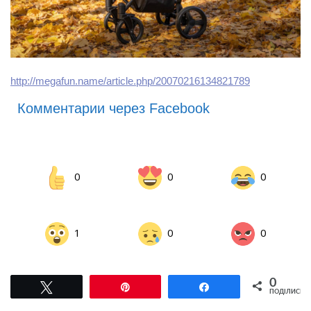
http://megafun.name/article.php/20070216134821789
Комментарии через Facebook
0
0
0
1
0
0
0
Tвітнути
Pin
Поділитися
ПОДІЛИСЬ