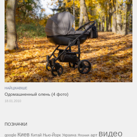
НАЙЦІКАВІШЕ
Одомашненный олень (4 фото)
18.01.2010
ПОЗНАЧКИ
видео
Киев
google
Китай
Нью-Йорк
арт
Украина
Япония