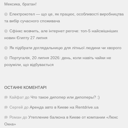
Мексика, братан!
Електрокотел — що це, як працює, особливості виробництва
та вибір сучасного споживача
Сфінкс мовчить, але інтернет регоче: топ-5 найсмішніших
новин Єгипту 27 липня
Як підібрати доглядальницю для літньої людини чи хворого
Португалія, 20 липня 2026: день, коли навіть чайки не
розуміли, що відбувається
ОСТАННІ КОМЕНТАРІ
Кайфат
до
Что такое дипопер или дипоперы? :)
Сергей
до
Аренда авто в Киеве на Rentdrive.ua
Роман
до
Утепление балкона в Киеве от компании «Люкс
Окна»