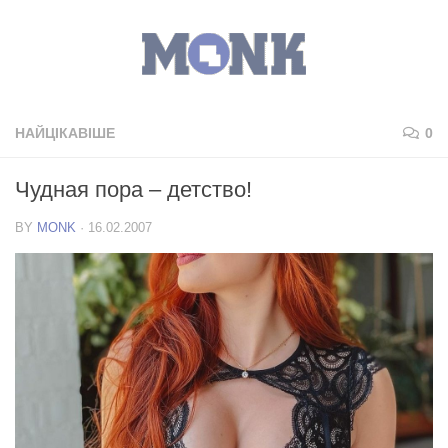
НАЙЦІКАВІШЕ
0
Чудная пора – детство!
BY
MONK
·
16.02.2007