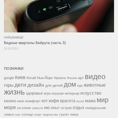
НАЙЦІКАВІШЕ
Бедные кварталы Бейрута (часть 3)
18.10.2013
ПОЗНАЧКИ
видео
Киев
google
Китай
Нью-Йорк
арт
Украина
Япония
дом
дети
дизайн
горы
животные
для детей
еда
жизнь
искусство
здоровье
игра
игрушки
интерьер
мир
кофе
красота
мама
кот
казино
комфорт
кино
кухня
море
ню
опыт
отдых
остров
на пляже
понедельник
новости
семья
солнце
туалет
юмор
снег
спорт
творчество