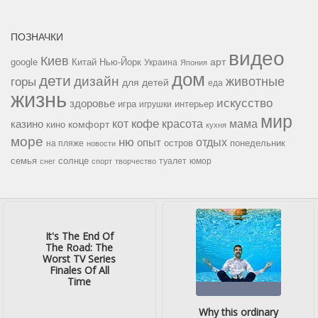
ПОЗНАЧКИ
видео
Киев
google
Китай
Нью-Йорк
арт
Украина
Япония
дом
дети
дизайн
горы
животные
для детей
еда
жизнь
искусство
здоровье
игра
игрушки
интерьер
мир
кофе
красота
мама
кот
казино
комфорт
кино
кухня
море
ню
опыт
отдых
остров
на пляже
понедельник
новости
семья
солнце
туалет
юмор
снег
спорт
творчество