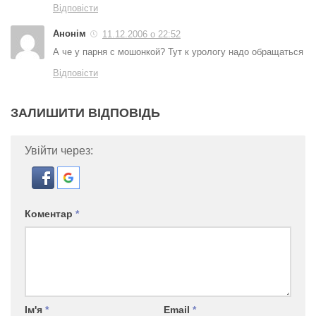
Відповісти
Анонім
11.12.2006 о 22:52
А че у парня с мошонкой? Тут к урологу надо обращаться
Відповісти
ЗАЛИШИТИ ВІДПОВІДЬ
Увійти через:
Коментар
*
Ім'я
*
Email
*