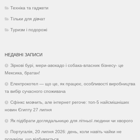
Техніка та гаджети
Тільки для дівчат
Туризм і подорожі
НЕДАВНІ ЗАПИСИ
Зіркові бурі, мери-авокадо і собака-власник бізнесу- це
Мексика, братан!
Електрокотел — що це, як працює, особливості виробництва
та вибір сучасного споживача
Сфінкс мовчить, але інтернет регоче: топ-5 найсмішніших
новин Єгипту 27 липня
Як підібрати доглядальницю для літньої людини чи хворого
Португалія, 20 липня 2026: день, коли навіть чайки не
розуміли, що відбувається