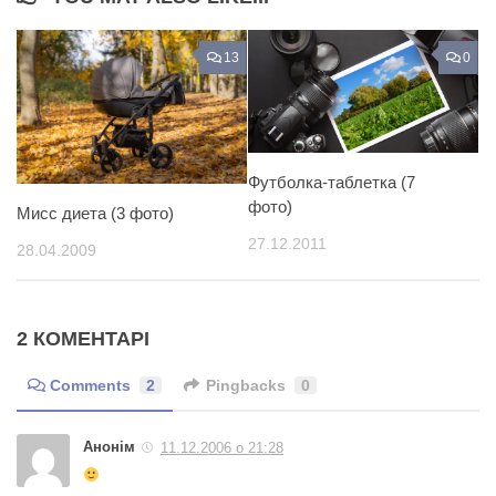
13
0
Футболка-таблетка (7
фото)
Мисс диета (3 фото)
27.12.2011
28.04.2009
2 КОМЕНТАРІ
Comments
2
Pingbacks
0
Анонім
11.12.2006 о 21:28