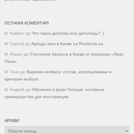
ОСТАННІ КОМЕНТАРІ
Кайфат
до
Что такое дипопер или дипоперы? :)
Сергей
до
Аренда авто в Киеве на Rentdrive.ua
Роман
до
Утепление балкона в Киеве от компании «Люкс
Окна»
Тоня
до
Вареная колбаса: состав, использование и
критерии выбора
Андрей
до
Обучение в вузах Польши: основные
преимущества для иностранцев
АРХІВИ
Архіви