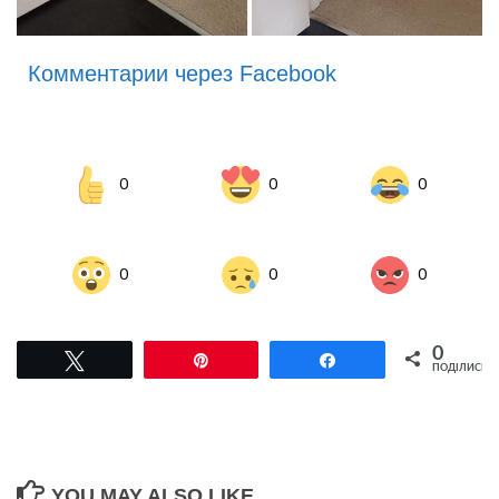
Комментарии через Facebook
0
0
0
0
0
0
0
Tвітнути
Pin
Поділитися
ПОДІЛИСЬ
YOU MAY ALSO LIKE...