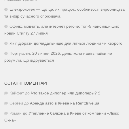
Електрокотел — що це, як працює, особливості виробництва
та вибір сучасного споживача
Сфінкс мовчить, але інтернет регоче: топ-5 найсмішніших
новин Єгипту 27 липня
Як підібрати доглядальницю для літньої людини чи хворого
Португалія, 20 липня 2026: день, коли навіть чайки не
розуміли, що відбувається
ОСТАННІ КОМЕНТАРІ
Кайфат
до
Что такое дипопер или дипоперы? :)
Сергей
до
Аренда авто в Киеве на Rentdrive.ua
Роман
до
Утепление балкона в Киеве от компании «Люкс
Окна»