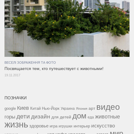
ВЕСЕЛІ ЗОБРАЖЕННЯ ТА ФОТО
Посвящается тем, кто путешествует с животными!
19.11.2017
ПОЗНАЧКИ
видео
Киев
google
Китай
Нью-Йорк
арт
Украина
Япония
дом
дети
дизайн
горы
животные
для детей
еда
жизнь
искусство
здоровье
игра
игрушки
интерьер
мир