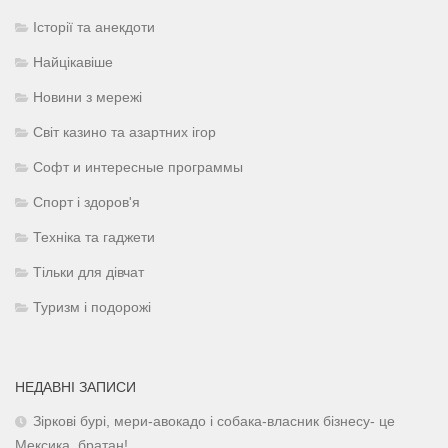
Історії та анекдоти
Найцікавіше
Новини з мережі
Світ казино та азартних ігор
Софт и интересные программы
Спорт і здоров'я
Техніка та гаджети
Тільки для дівчат
Туризм і подорожі
НЕДАВНІ ЗАПИСИ
Зіркові бурі, мери-авокадо і собака-власник бізнесу- це
Мексика, братан!