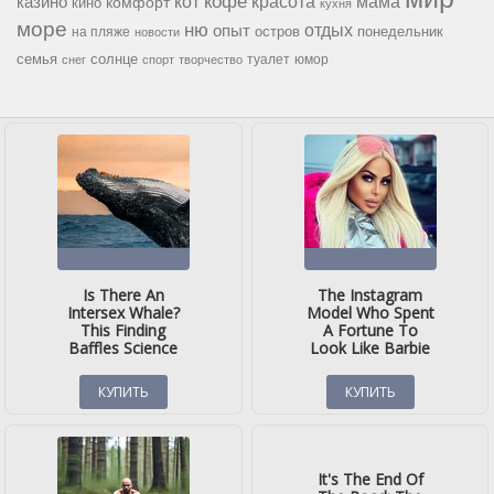
кофе
красота
мама
кот
казино
комфорт
кино
кухня
море
ню
опыт
отдых
остров
на пляже
понедельник
новости
семья
солнце
туалет
юмор
снег
спорт
творчество