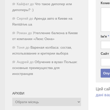
Коме
Кайфат
до
Что такое дипопер или
дипоперы? :)
Сергей
до
Аренда авто в Киеве на
Rentdrive.ua
Роман
до
Утепление балкона в Киеве
Ім'я
*
от компании «Люкс Окна»
Тоня
до
Вареная колбаса: состав,
использование и критерии выбора
Сайт
Андрей
до
Обучение в вузах Польши:
основные преимущества для
иностранцев
Цей сай
АРХІВИ
дані ва
Архіви