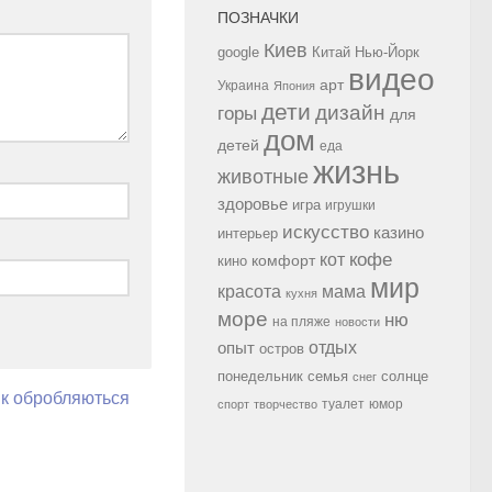
ПОЗНАЧКИ
Киев
google
Китай
Нью-Йорк
видео
арт
Украина
Япония
дети
дизайн
горы
для
дом
детей
еда
жизнь
животные
здоровье
игра
игрушки
искусство
казино
интерьер
кофе
кот
комфорт
кино
мир
красота
мама
кухня
море
ню
на пляже
новости
опыт
отдых
остров
семья
солнце
понедельник
снег
як обробляються
туалет
юмор
спорт
творчество