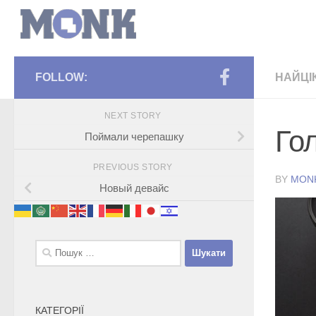
FOLLOW:
НАЙЦІ
NEXT STORY
Го
Поймали черепашку
PREVIOUS STORY
BY
MON
Новый девайс
Пошук:
КАТЕГОРІЇ