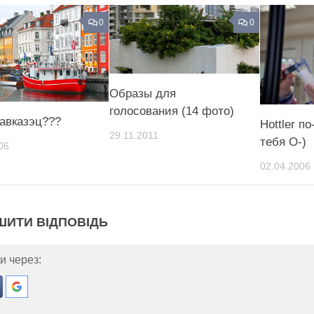
0
0
Образы для
голосования (14 фото)
кавказэц???
Hottler п
29.11.2011
тебя О-)
06
02.04.2006
ШИТИ ВІДПОВІДЬ
и через: