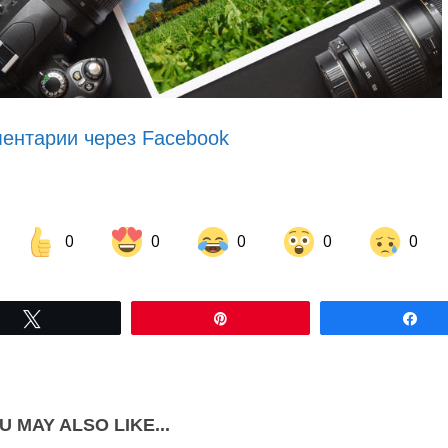
ентарии через Facebook
0
0
0
0
0
Share on Facebook
Share on LinkedIn
Tвітнути
Pin
По
Share on Pinterest
U MAY ALSO LIKE...