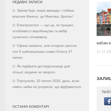
НЕДАВНІ ЗАПИСИ
Зіркові бурі, мери-авокадо і собака-
власник бізнесу- це Мексика, братан!
Електрокотел — що це, як працює,
особливості виробництва та вибір
сучасного споживача
кабан-
Сфінкс мовчить, але інтернет регоче:
11.12.20
топ-5 найсмішніших новин Єгипту 27
липня
Як підібрати доглядальницю для
літньої людини чи хворого
ЗАЛИ
Португалія, 20 липня 2026: день, коли
навіть чайки не розуміли, що відбувається
Увійт
ОСТАННІ КОМЕНТАРІ