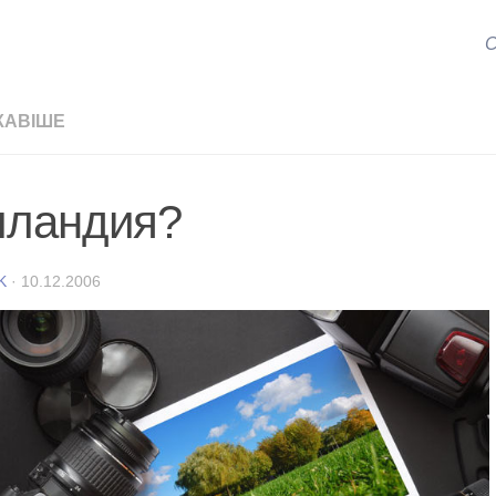
С
КАВІШЕ
лландия?
K
·
10.12.2006