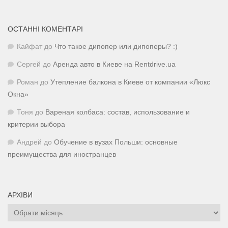
ОСТАННІ КОМЕНТАРІ
Кайфат
до
Что такое дипопер или дипоперы? :)
Сергей
до
Аренда авто в Киеве на Rentdrive.ua
Роман
до
Утепление балкона в Киеве от компании «Люкс
Окна»
Тоня
до
Вареная колбаса: состав, использование и
критерии выбора
Андрей
до
Обучение в вузах Польши: основные
преимущества для иностранцев
АРХІВИ
Архіви