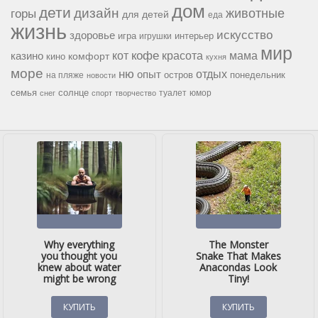
дом
дети
дизайн
горы
животные
для детей
еда
жизнь
искусство
здоровье
игра
игрушки
интерьер
мир
кофе
красота
мама
кот
казино
комфорт
кино
кухня
море
ню
опыт
отдых
остров
на пляже
понедельник
новости
семья
солнце
туалет
юмор
снег
спорт
творчество