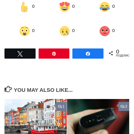
0
0
0
0
0
0
0
Tвітнути
Pin
Поділитися
ПОДІЛИСЬ
YOU MAY ALSO LIKE...
1
3