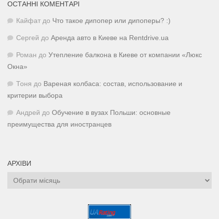
ОСТАННІ КОМЕНТАРІ
Кайфат
до
Что такое дипопер или дипоперы? :)
Сергей
до
Аренда авто в Киеве на Rentdrive.ua
Роман
до
Утепление балкона в Киеве от компании «Люкс
Окна»
Тоня
до
Вареная колбаса: состав, использование и
критерии выбора
Андрей
до
Обучение в вузах Польши: основные
преимущества для иностранцев
АРХІВИ
Архіви