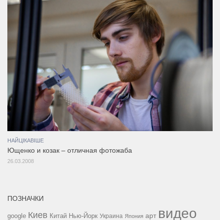
НАЙЦІКАВІШЕ
Ющенко и козак – отличная фотожаба
26.03.2008
ПОЗНАЧКИ
видео
Киев
google
Китай
Нью-Йорк
арт
Украина
Япония