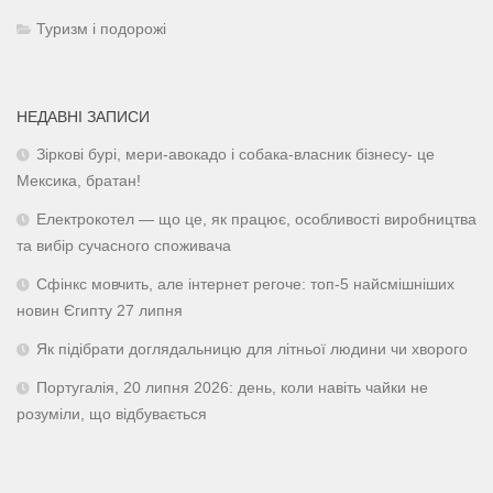
Туризм і подорожі
НЕДАВНІ ЗАПИСИ
Зіркові бурі, мери-авокадо і собака-власник бізнесу- це
Мексика, братан!
Електрокотел — що це, як працює, особливості виробництва
та вибір сучасного споживача
Сфінкс мовчить, але інтернет регоче: топ-5 найсмішніших
новин Єгипту 27 липня
Як підібрати доглядальницю для літньої людини чи хворого
Португалія, 20 липня 2026: день, коли навіть чайки не
розуміли, що відбувається