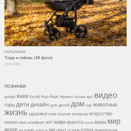
НАЙЦІКАВІШЕ
Тогда и сейчас (48 фото)
12.08.2008
ПОЗНАЧКИ
видео
Киев
google
Китай
Нью-Йорк
арт
Украина
Япония
дом
дети
дизайн
горы
животные
для детей
еда
жизнь
искусство
здоровье
игра
игрушки
интерьер
мир
кофе
красота
мама
кот
казино
комфорт
кино
кухня
море
ню
опыт
отдых
остров
на пляже
понедельник
новости