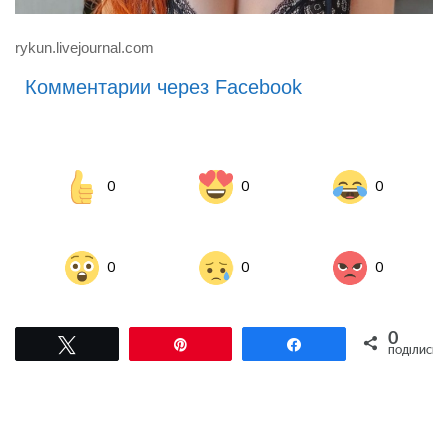
rykun.livejournal.com
Комментарии через Facebook
0
0
0
0
0
0
0
Tвітнути
Pin
Поділитися
ПОДІЛИСЬ