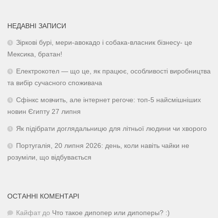
НЕДАВНІ ЗАПИСИ
Зіркові бурі, мери-авокадо і собака-власник бізнесу- це
Мексика, братан!
Електрокотел — що це, як працює, особливості виробництва
та вибір сучасного споживача
Сфінкс мовчить, але інтернет регоче: топ-5 найсмішніших
новин Єгипту 27 липня
Як підібрати доглядальницю для літньої людини чи хворого
Португалія, 20 липня 2026: день, коли навіть чайки не
розуміли, що відбувається
ОСТАННІ КОМЕНТАРІ
Кайфат
до
Что такое дипопер или дипоперы? :)