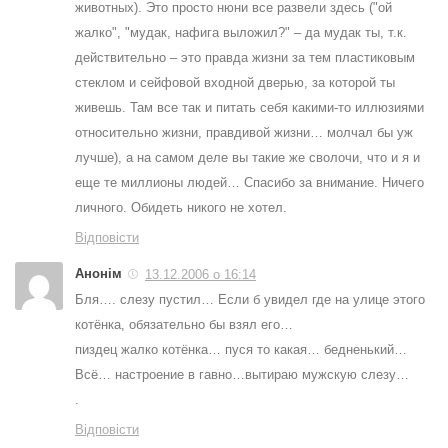
животных). Это просто нюни все развели здесь ("ой
жалко", "мудак, нафига выложил?" – да мудак ты, т.к.
действительно – это правда жизни за тем пластиковым
стеклом и сейфовой входной дверью, за которой ты
живешь. Там все так и питать себя какими-то иллюзиями
относительно жизни, правдивой жизни… молчал бы уж
лучше), а на самом деле вы такие же сволочи, что и я и
еще те миллионы людей… Спасибо за внимание. Ничего
личного. Обидеть никого не хотел.
Відповісти
Анонім
13.12.2006 о 16:14
Бля…. слезу пустил… Если б увидел где на улице этого
котёнка, обязательно бы взял его…
пиздец жалко котёнка… пуся то какая… бедненький…
Всё… настроение в гавно…вытираю мужскую слезу…
.
Відповісти