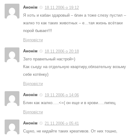
Анонім
18.11.2006 о 19:12
Я хоть и кабан здаровый – блин а тоже слезу пустил –
жалко то как таких животных – е…тая жизнь всётаки
порой бывает!!!
Відповісти
Анонім
18.11.2006 о 20:18
Зато правильный настрой=)
Как сьеду на отдельную квартиру,обязательну возьму
себе котёнку)
Відповісти
Анонім
19.11.2006 о 14:06
Блин как жалко…..<=( он еще и в крови…..пипец.
Відповісти
Анонім
21.11.2006 о 05:41
Сцуко, не кидайте таких креативов. От них тошно,