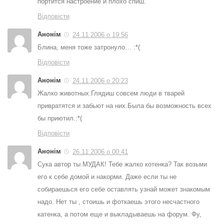
портится настроение и плохо спиш.
Відповісти
Анонім
24.11.2006 о 19:56
Блина, меня тоже затронуло… :*(
Відповісти
Анонім
24.11.2006 о 20:23
Жалко животных.Глядиш совсем люди в тварей
привратятся и забьют на них.Была бы возможность всех
бы приютил.:*(
Відповісти
Анонім
26.11.2006 о 00:41
Сука автор ты МУДАК! Тебе жалко котенка? Так возьми
его к себе домой и накорми. Даже если ты не
собираешься его себе оставлять узнай может знакомым
надо. Нет ты , стоишь и фоткаешь этого несчастного
катенка, а потом еще и выкладываешь на форум. Фу,