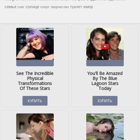
семья
солнце
туалет
юмор
снег
спорт
творчество