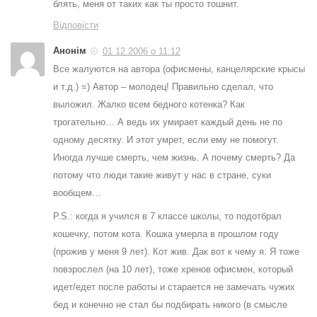
блять, меня от таких как ты просто тошнит.
Відповісти
Анонім
01.12.2006 о 11:12
Все жалуются на автора (офисмены, канцелярские крысы
и т.д.) =) Автор – молодец! Правильно сделал, что
выложил. Жалко всем бедного котенка? Как
трогательно… А ведь их умирает каждый день не по
одному десятку. И этот умрет, если ему не помогут.
Иногда лучше смерть, чем жизнь. А почему смерть? Да
потому что люди такие живут у нас в стране, суки
вообщем…
P.S.: когда я учился в 7 классе школы, то подотбрал
кошечку, потом кота. Кошка умерла в прошлом году
(прожив у меня 9 лет). Кот жив. Дак вот к чему я. Я тоже
повзрослел (на 10 лет), тоже хренов офисмен, который
идет/едет после работы и старается не замечать чужих
бед и конечно не стал бы подбирать никого (в смысле