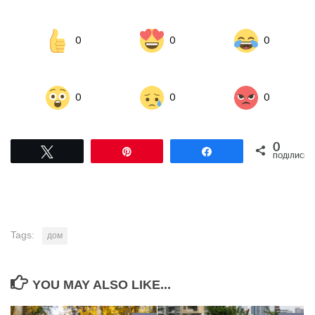
0
0
0
0
0
0
0
Tвітнути
Pin
Поділитися
ПОДІЛИСЬ
Tags:
дом
YOU MAY ALSO LIKE...