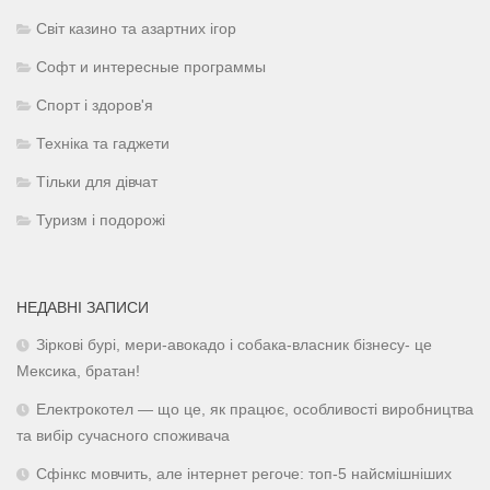
Світ казино та азартних ігор
Софт и интересные программы
Спорт і здоров'я
Техніка та гаджети
Тільки для дівчат
Туризм і подорожі
НЕДАВНІ ЗАПИСИ
Зіркові бурі, мери-авокадо і собака-власник бізнесу- це
Мексика, братан!
Електрокотел — що це, як працює, особливості виробництва
та вибір сучасного споживача
Сфінкс мовчить, але інтернет регоче: топ-5 найсмішніших