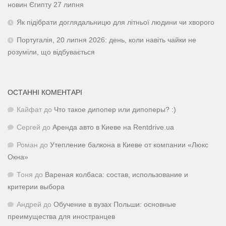
новин Єгипту 27 липня
Як підібрати доглядальницю для літньої людини чи хворого
Португалія, 20 липня 2026: день, коли навіть чайки не
розуміли, що відбувається
ОСТАННІ КОМЕНТАРІ
Кайфат
до
Что такое дипопер или дипоперы? :)
Сергей
до
Аренда авто в Киеве на Rentdrive.ua
Роман
до
Утепление балкона в Киеве от компании «Люкс
Окна»
Тоня
до
Вареная колбаса: состав, использование и
критерии выбора
Андрей
до
Обучение в вузах Польши: основные
преимущества для иностранцев