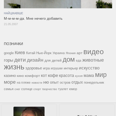
НАЙЦІКАВІШЕ
М-м-м-м-да. Мне нечего добавить
21.05.2007
ПОЗНАЧКИ
видео
Киев
google
Китай
Нью-Йорк
арт
Украина
Япония
дом
дети
дизайн
горы
животные
для детей
еда
жизнь
искусство
здоровье
игра
игрушки
интерьер
мир
кофе
красота
мама
кот
казино
комфорт
кино
кухня
море
ню
опыт
отдых
остров
на пляже
понедельник
новости
семья
солнце
туалет
юмор
снег
спорт
творчество