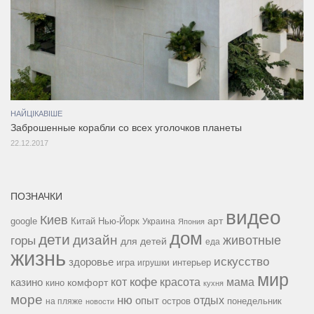
НАЙЦІКАВІШЕ
Заброшенные корабли со всех уголочков планеты
22.12.2017
ПОЗНАЧКИ
видео
Киев
google
Китай
Нью-Йорк
арт
Украина
Япония
дом
дети
дизайн
горы
животные
для детей
еда
жизнь
искусство
здоровье
игра
игрушки
интерьер
мир
кофе
красота
мама
кот
казино
комфорт
кино
кухня
море
ню
опыт
отдых
остров
на пляже
понедельник
новости