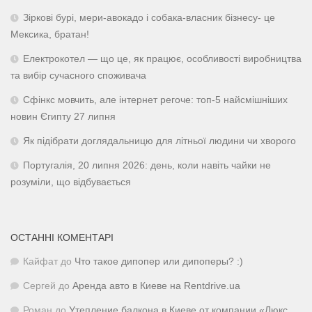
Зіркові бурі, мери-авокадо і собака-власник бізнесу- це
Мексика, братан!
Електрокотел — що це, як працює, особливості виробництва
та вибір сучасного споживача
Сфінкс мовчить, але інтернет регоче: топ-5 найсмішніших
новин Єгипту 27 липня
Як підібрати доглядальницю для літньої людини чи хворого
Португалія, 20 липня 2026: день, коли навіть чайки не
розуміли, що відбувається
ОСТАННІ КОМЕНТАРІ
Кайфат
до
Что такое дипопер или дипоперы? :)
Сергей
до
Аренда авто в Киеве на Rentdrive.ua
Роман
до
Утепление балкона в Киеве от компании «Люкс