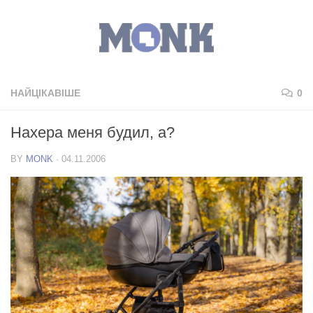
НАЙЦІКАВІШЕ
0
Нахера меня будил, а?
BY
MONK
·
04.11.2006