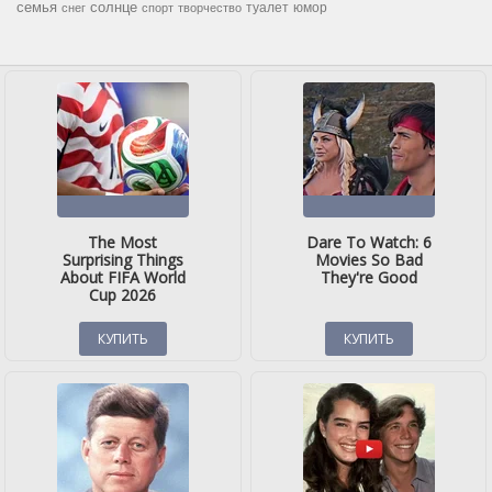
семья
солнце
туалет
юмор
снег
спорт
творчество