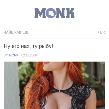
НАЙЦІКАВІШЕ
0
Ну его нах, ту рыбу!
BY
MONK
·
02.11.2006