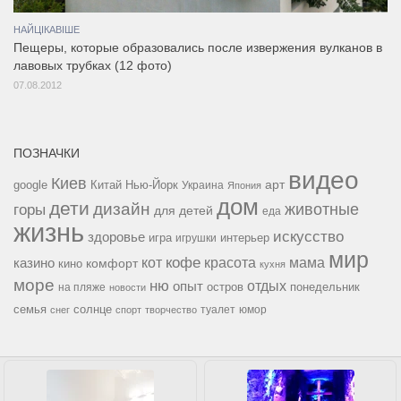
НАЙЦІКАВІШЕ
Пещеры, которые образовались после извержения вулканов в
лавовых трубках (12 фото)
07.08.2012
ПОЗНАЧКИ
видео
Киев
google
Китай
Нью-Йорк
арт
Украина
Япония
дом
дети
дизайн
горы
животные
для детей
еда
жизнь
искусство
здоровье
игра
игрушки
интерьер
мир
кофе
красота
мама
кот
казино
комфорт
кино
кухня
море
ню
опыт
отдых
остров
на пляже
понедельник
новости
семья
солнце
туалет
юмор
снег
спорт
творчество