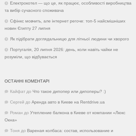
Електрокотел — що це, як працює, особливості виробництва
та вибір сучасного споживача
Сфінкс мовчить, але інтернет регоче: топ-5 найсмішніших
новин Єгипту 27 липня
Як підібрати доглядальницю для літньої людини чи хворого
Португалія, 20 липня 2026: день, коли навіть чайки не
розуміли, що відбувається
ОСТАННІ КОМЕНТАРІ
Кайфат
до
Что такое дипопер или дипоперы? :)
Сергей
до
Аренда авто в Киеве на Rentdrive.ua
Роман
до
Утепление балкона в Киеве от компании «Люкс
Окна»
Тоня
до
Вареная колбаса: состав, использование и