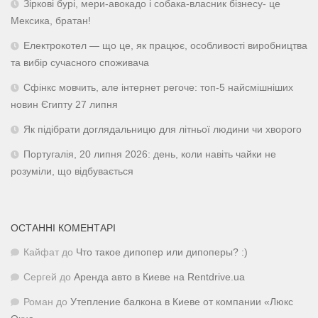
Зіркові бурі, мери-авокадо і собака-власник бізнесу- це
Мексика, братан!
Електрокотел — що це, як працює, особливості виробництва
та вибір сучасного споживача
Сфінкс мовчить, але інтернет регоче: топ-5 найсмішніших
новин Єгипту 27 липня
Як підібрати доглядальницю для літньої людини чи хворого
Португалія, 20 липня 2026: день, коли навіть чайки не
розуміли, що відбувається
ОСТАННІ КОМЕНТАРІ
Кайфат
до
Что такое дипопер или дипоперы? :)
Сергей
до
Аренда авто в Киеве на Rentdrive.ua
Роман
до
Утепление балкона в Киеве от компании «Люкс