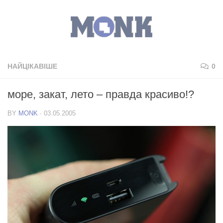
НАЙЦІКАВІШЕ
0
море, закат, лето – правда красиво!?
BY
MONK
·
03.05.2005