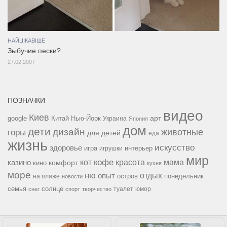
НАЙЦІКАВІШЕ
Зыбучие пески?
27.02.2007
ПОЗНАЧКИ
видео
Киев
google
Китай
Нью-Йорк
арт
Украина
Япония
дом
дети
дизайн
горы
животные
для детей
еда
жизнь
искусство
здоровье
игра
игрушки
интерьер
мир
кофе
красота
мама
кот
казино
комфорт
кино
кухня
море
ню
опыт
отдых
остров
на пляже
понедельник
новости
семья
солнце
туалет
юмор
снег
спорт
творчество