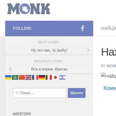
FOLLOW:
НАЙЦІ
NEXT STORY
На
Ну его нах, ту рыбу!
PREVIOUS STORY
BY
MON
Все в норме, братан
Комм
Пошук:
КАТЕГОРІЇ