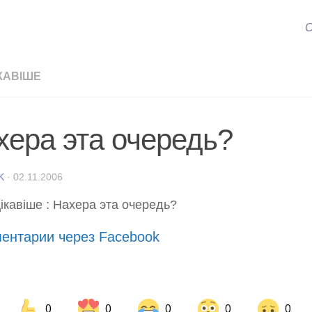
С
КАВІШЕ
хера эта очередь?
K
·
02.11.2006
ентарии через Facebook
0
0
0
0
0