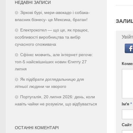
НЕДАВНІ ЗАПИСИ
Зіркові бурі, мери-авокадо і собака-
власник бізнесу- це Мексика, братан!
ЗАЛИ
Електрокотел — що це, як працює,
Увійт
особливості виробництва та вибір
сучасного споживача
Сфінкс мовчить, але інтернет регоче:
топ-5 найсмішніших новин Єгипту 27
Коме
липня
Як підібрати доглядальницю для
літньої людини чи хворого
Португалія, 20 липня 2026: день, коли
Ім'я
*
навіть чайки не розуміли, що відбувається
Сайт
ОСТАННІ КОМЕНТАРІ