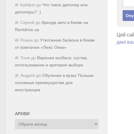
Кайфат
до
Что такое дипопер или
дипоперы? :)
Сергей
до
Аренда авто в Киеве на
Rentdrive.ua
Цей сай
Роман
до
Утепление балкона в Киеве
дані ва
от компании «Люкс Окна»
Тоня
до
Вареная колбаса: состав,
использование и критерии выбора
Андрей
до
Обучение в вузах Польши:
основные преимущества для
иностранцев
АРХІВИ
Архіви