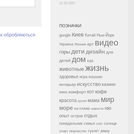
21.02.2007
ПОЗНАЧКИ
Киев
як обробляються
google
Китай
Нью-Йорк
видео
арт
Украина
Япония
дети
дизайн
горы
для
дом
детей
еда
жизнь
животные
здоровье
игра
игрушки
искусство
казино
интерьер
кофе
кот
комфорт
кино
мир
красота
мама
кухня
море
ню
на пляже
новости
опыт
отдых
остров
семья
солнце
понедельник
снег
туалет
юмор
спорт
творчество