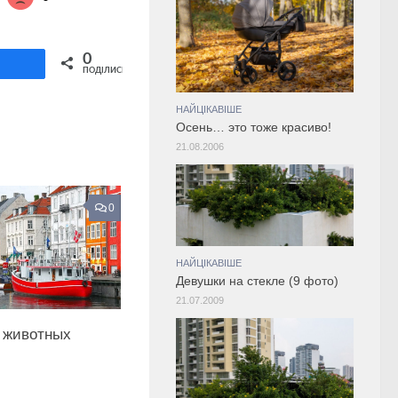
Share on Twitter
0
ділитися
ПОДІЛИСЬ
НАЙЦІКАВІШЕ
Осень… это тоже красиво!
21.08.2006
0
НАЙЦІКАВІШЕ
Девушки на стекле (9 фото)
21.07.2009
 животных