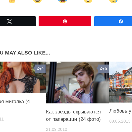
Share on Facebook
Share on LinkedIn
Tвітнути
Pin
По
Share on Pinterest
U MAY ALSO LIKE...
0
0
ая мигалка (4
Любовь у
Как звезды скрываются
от папарацци (24 фото)
11
09.05.2013
21.09.2010