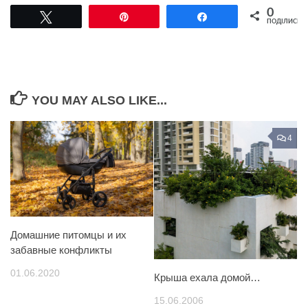
0
Tвітнути
Pin
Поділитися
ПОДІЛИСЬ
YOU MAY ALSO LIKE...
4
Домашние питомцы и их
забавные конфликты
01.06.2020
Крыша ехала домой…
15.06.2006