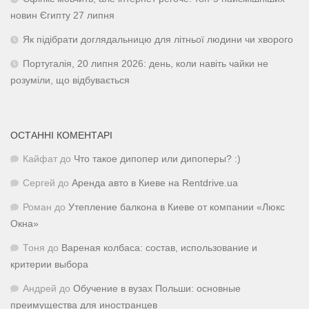
новин Єгипту 27 липня
Як підібрати доглядальницю для літньої людини чи хворого
Португалія, 20 липня 2026: день, коли навіть чайки не
розуміли, що відбувається
ОСТАННІ КОМЕНТАРІ
Кайфат
до
Что такое дипопер или дипоперы? :)
Сергей
до
Аренда авто в Киеве на Rentdrive.ua
Роман
до
Утепление балкона в Киеве от компании «Люкс
Окна»
Тоня
до
Вареная колбаса: состав, использование и
критерии выбора
Андрей
до
Обучение в вузах Польши: основные
преимущества для иностранцев