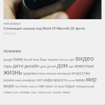
НАЙЦІКАВІШЕ
Стилизация санузла под World Of Warcraft (31 фото)
19.01.2011
ПОЗНАЧКИ
видео
Киев
google
Китай
Нью-Йорк
арт
Украина
Япония
дом
дети
дизайн
горы
животные
для детей
еда
жизнь
искусство
здоровье
игра
игрушки
интерьер
мир
кофе
красота
мама
кот
казино
комфорт
кино
кухня
море
ню
опыт
отдых
остров
на пляже
понедельник
новости
семья
солнце
туалет
юмор
снег
спорт
творчество