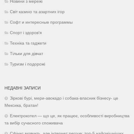
Новини з мережі
Світ казино та азартних ігор
Софт и интересные программы
Спорт і здоров'я
Техніка та гаджети
Тільки для дівчат
Туризм і подорожі
НЕДАВНІ ЗАПИСИ
Зіркові бурі, мери-авокадо і собака-власник бізнесу- це
Мексика, братан!
Електрокотел — що це, як працює, особливості виробництва
та вибір сучасного споживача
Сфінкс мовчить, але інтернет регоче: топ-5 найсмішніших