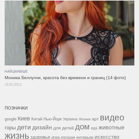
НАЙЦІКАВІШЕ
Моника Беллуччи, красота без времени и границ (14 фото)
18.02.2013
ПОЗНАЧКИ
видео
Киев
google
Китай
Нью-Йорк
арт
Украина
Япония
дом
дети
дизайн
горы
животные
для детей
еда
жизнь
искусство
здоровье
игра
игрушки
интерьер