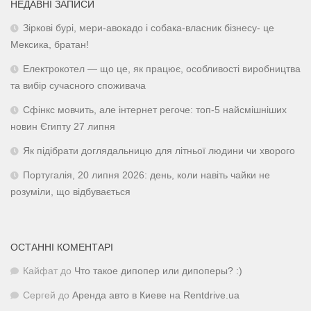
НЕДАВНІ ЗАПИСИ
Зіркові бурі, мери-авокадо і собака-власник бізнесу- це
Мексика, братан!
Електрокотел — що це, як працює, особливості виробництва
та вибір сучасного споживача
Сфінкс мовчить, але інтернет регоче: топ-5 найсмішніших
новин Єгипту 27 липня
Як підібрати доглядальницю для літньої людини чи хворого
Португалія, 20 липня 2026: день, коли навіть чайки не
розуміли, що відбувається
ОСТАННІ КОМЕНТАРІ
Кайфат
до
Что такое дипопер или дипоперы? :)
Сергей
до
Аренда авто в Киеве на Rentdrive.ua