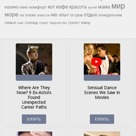
мир
кофе
красота
мама
кот
казино
комфорт
кино
кухня
море
ню
опыт
отдых
остров
на пляже
понедельник
новости
семья
солнце
туалет
юмор
снег
спорт
творчество