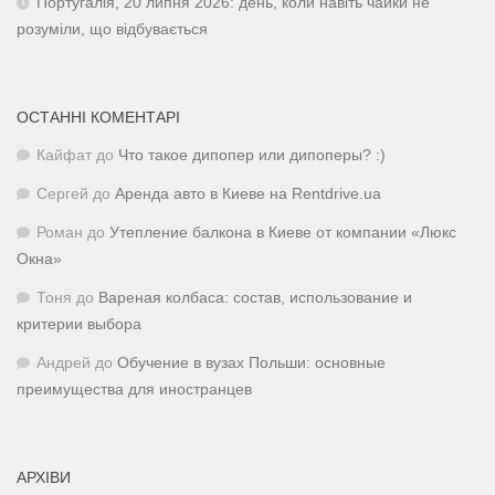
Португалія, 20 липня 2026: день, коли навіть чайки не
розуміли, що відбувається
ОСТАННІ КОМЕНТАРІ
Кайфат
до
Что такое дипопер или дипоперы? :)
Сергей
до
Аренда авто в Киеве на Rentdrive.ua
Роман
до
Утепление балкона в Киеве от компании «Люкс
Окна»
Тоня
до
Вареная колбаса: состав, использование и
критерии выбора
Андрей
до
Обучение в вузах Польши: основные
преимущества для иностранцев
АРХІВИ