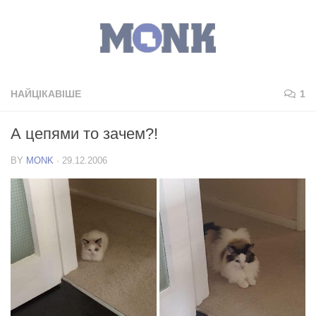
НАЙЦІКАВІШЕ
1
А цепями то зачем?!
BY
MONK
·
29.12.2006