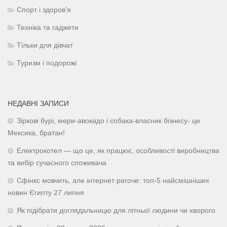
Спорт і здоров'я
Техніка та гаджети
Тільки для дівчат
Туризм і подорожі
НЕДАВНІ ЗАПИСИ
Зіркові бурі, мери-авокадо і собака-власник бізнесу- це
Мексика, братан!
Електрокотел — що це, як працює, особливості виробництва
та вибір сучасного споживача
Сфінкс мовчить, але інтернет регоче: топ-5 найсмішніших
новин Єгипту 27 липня
Як підібрати доглядальницю для літньої людини чи хворого