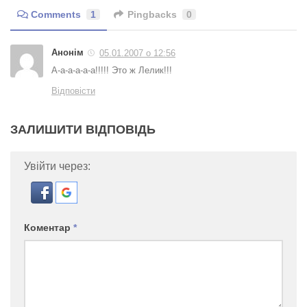
Comments
1
Pingbacks
0
Анонім
05.01.2007 о 12:56
А-а-а-а-а-а!!!!! Это ж Лелик!!!
Відповісти
ЗАЛИШИТИ ВІДПОВІДЬ
Увійти через:
Коментар
*