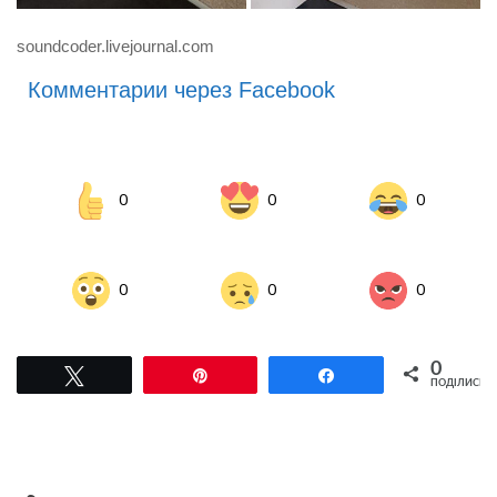
soundcoder.livejournal.com
Комментарии через Facebook
0
0
0
0
0
0
0
Tвітнути
Pin
Поділитися
ПОДІЛИСЬ