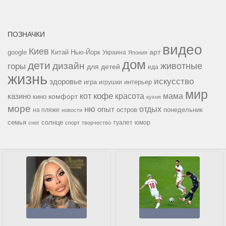
ПОЗНАЧКИ
видео
Киев
google
Китай
Нью-Йорк
арт
Украина
Япония
дом
дети
дизайн
горы
животные
для детей
еда
жизнь
искусство
здоровье
игра
игрушки
интерьер
мир
кофе
красота
мама
кот
казино
комфорт
кино
кухня
море
ню
опыт
отдых
остров
на пляже
понедельник
новости
семья
солнце
туалет
юмор
снег
спорт
творчество