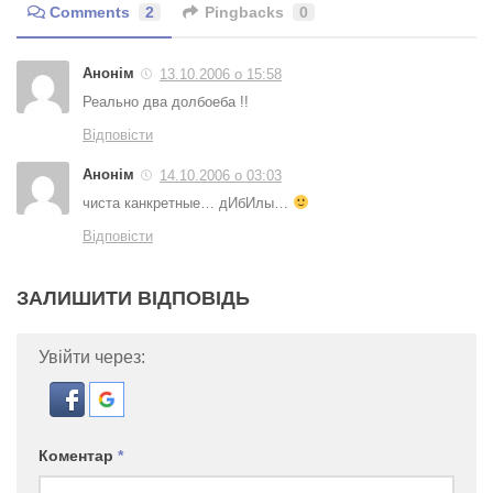
Comments
2
Pingbacks
0
Анонім
13.10.2006 о 15:58
Реально два долбоеба !!
Відповісти
Анонім
14.10.2006 о 03:03
чиста канкретные… дИбИлы…
Відповісти
ЗАЛИШИТИ ВІДПОВІДЬ
Увійти через:
Коментар
*