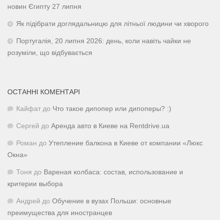
новин Єгипту 27 липня
Як підібрати доглядальницю для літньої людини чи хворого
Португалія, 20 липня 2026: день, коли навіть чайки не
розуміли, що відбувається
ОСТАННІ КОМЕНТАРІ
Кайфат
до
Что такое дипопер или дипоперы? :)
Сергей
до
Аренда авто в Киеве на Rentdrive.ua
Роман
до
Утепление балкона в Киеве от компании «Люкс
Окна»
Тоня
до
Вареная колбаса: состав, использование и
критерии выбора
Андрей
до
Обучение в вузах Польши: основные
преимущества для иностранцев