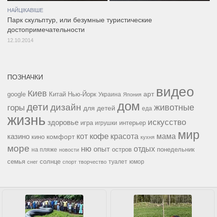
НАЙЦІКАВІШЕ
Парк скульптур, или безумные туристические
достопримечательности
12.10.2014
ПОЗНАЧКИ
видео
Киев
google
Китай
Нью-Йорк
арт
Украина
Япония
дом
дети
дизайн
горы
животные
для детей
еда
жизнь
искусство
здоровье
игра
игрушки
интерьер
мир
кофе
красота
мама
кот
казино
комфорт
кино
кухня
море
ню
опыт
отдых
остров
на пляже
понедельник
новости
семья
солнце
туалет
юмор
снег
спорт
творчество