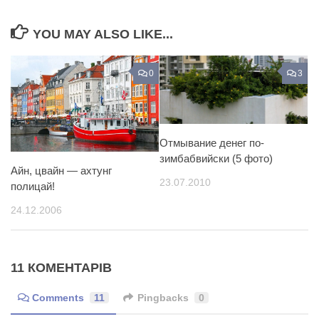
YOU MAY ALSO LIKE...
0
3
Отмывание денег по-
зимбабвийски (5 фото)
Айн, цвайн — ахтунг
23.07.2010
полицай!
24.12.2006
11 КОМЕНТАРІВ
Comments
11
Pingbacks
0