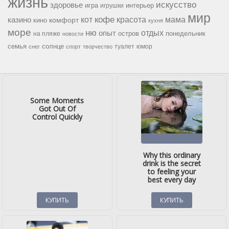
жизнь
искусство
здоровье
игра
игрушки
интерьер
мир
кофе
красота
мама
кот
казино
комфорт
кино
кухня
море
ню
опыт
отдых
остров
на пляже
понедельник
новости
семья
солнце
туалет
юмор
снег
спорт
творчество