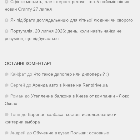
Сфінкс мовчить, але інтернет регоче: топ-5 найсмішніших
новин Єгипту 27 липня
Як підібрати доглядальницю для літньої людини чи хворого
Португалія, 20 липня 2026: день, коли навіть чайки не
розуміли, що відбувається
ОСТАННІ КОМЕНТАРІ
Кайфат
до
Что такое дипопер или дипоперы? :)
Сергей
до
Аренда авто в Киеве на Rentdrive.ua
Роман
до
Утепление балкона в Киеве от компании «Люкс
Окна»
Тоня
до
Вареная колбаса: состав, использование и
критерии выбора
Андрей
до
Обучение в вузах Польши: основные