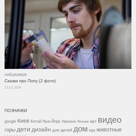
НАЙЦІКАВІШЕ
Сказки про Попу (2 фото)
23.02.2009
ПОЗНАЧКИ
видео
Киев
google
Китай
Нью-Йорк
арт
Украина
Япония
дом
дети
дизайн
горы
животные
для детей
еда