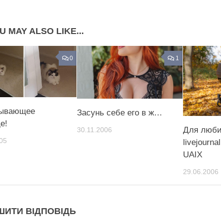
U MAY ALSO LIKE...
0
1
тывающее
Засунь себе его в ж…
е!
Для люб
30.11.2006
05
livejourna
UAIX
29.06.2006
ШИТИ ВІДПОВІДЬ