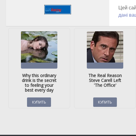
Цей сай
дані ва