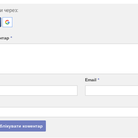
и через:
нтар
*
Email
*