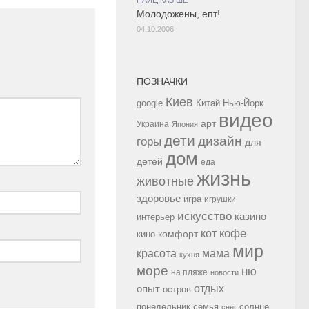
Молодожены, епт!
04.10.2006
ПОЗНАЧКИ
Киев
google
Китай
Нью-Йорк
видео
арт
Украина
Япония
дети
дизайн
горы
для
дом
детей
еда
жизнь
животные
здоровье
игра
игрушки
искусство
казино
интерьер
кофе
кот
комфорт
кино
мир
красота
мама
кухня
море
ню
на пляже
новости
опыт
отдых
остров
семья
солнце
понедельник
снег