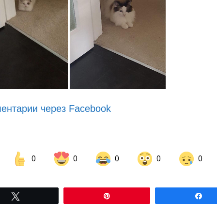
ентарии через Facebook
0
0
0
0
0
Share on Facebook
Share on LinkedIn
Tвітнути
Pin
По
Share on Pinterest