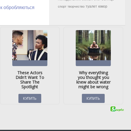
туалет
юмор
спорт
творчество
як обробляються