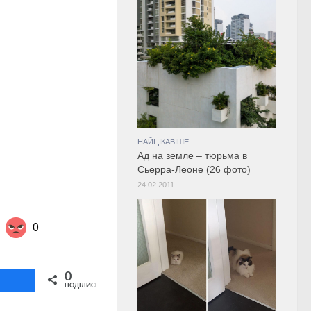
НАЙЦІКАВІШЕ
Ад на земле – тюрьма в
Сьерра-Леоне (26 фото)
24.02.2011
0
Share on Twitter
0
ділитися
ПОДІЛИСЬ