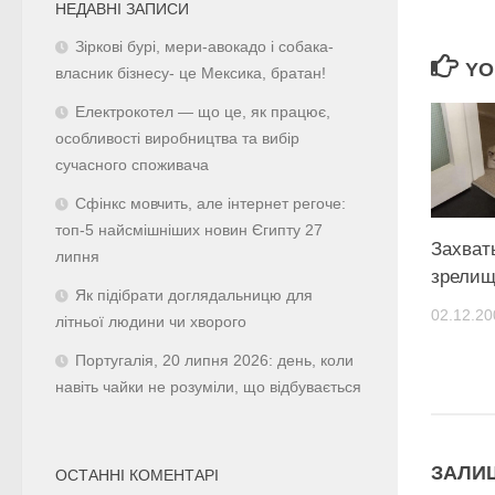
НЕДАВНІ ЗАПИСИ
Зіркові бурі, мери-авокадо і собака-
YO
власник бізнесу- це Мексика, братан!
Електрокотел — що це, як працює,
особливості виробництва та вибір
сучасного споживача
Сфінкс мовчить, але інтернет регоче:
топ-5 найсмішніших новин Єгипту 27
Захва
липня
зрелищ
Як підібрати доглядальницю для
02.12.20
літньої людини чи хворого
Португалія, 20 липня 2026: день, коли
навіть чайки не розуміли, що відбувається
ЗАЛИ
ОСТАННІ КОМЕНТАРІ