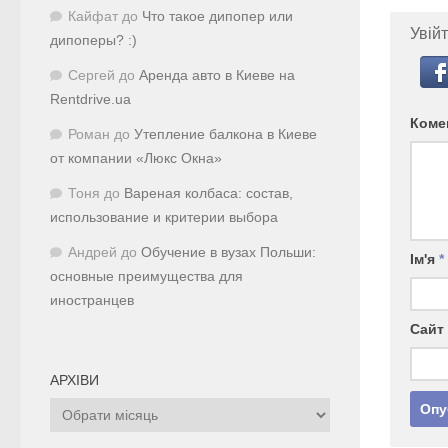
Кайфат
до
Что такое дипопер или
Увійт
дипоперы? :)
Сергей
до
Аренда авто в Киеве на
Rentdrive.ua
Коме
Роман
до
Утепление балкона в Киеве
от компании «Люкс Окна»
Тоня
до
Вареная колбаса: состав,
использование и критерии выбора
Андрей
до
Обучение в вузах Польши:
Ім'я
*
основные преимущества для
иностранцев
Сайт
АРХІВИ
Архіви