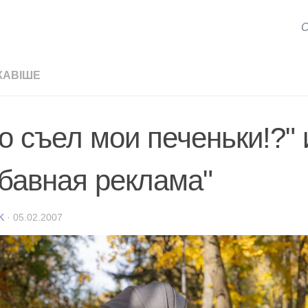
С
КАВІШЕ
то съел мои печеньки!?"
абавная реклама"
K
·
05.02.2007