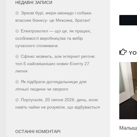
НЕДАВНІ ЗАПИСИ
Зіркові бурі, мери-авокадо і собака-
власник бізнесу- це Мексика, братан!
Електрокотел — що це, як працює,
особливості виробництва та вибір
сучасного споживача
YO
Сфінкс мовчить, але інтернет регоче:
топ-5 найсмішніших новин Єгипту 27
липня
Як підібрати доглядальницю для
літньої людини чи хворого
Португалія, 20 липня 2026: день, коли
навіть чайки не розуміли, що відбувається
Малышк
ОСТАННІ КОМЕНТАРІ