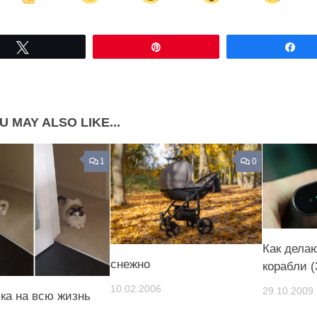
Share on Facebook
Share on LinkedIn
Tвітнути
Pin
По
Share on Pinterest
U MAY ALSO LIKE...
1
0
Как дела
снежно
корабли (
10.02.2006
29.10.2009
а на всю жизнь