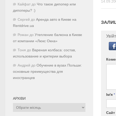
14.09.20
Кайфат
до
Что такое дипопер или
дипоперы? :)
Сергей
до
Аренда авто в Киеве на
ЗАЛИ
Rentdrive.ua
Роман
до
Утепление балкона в Киеве
Увійт
от компании «Люкс Окна»
Тоня
до
Вареная колбаса: состав,
использование и критерии выбора
Коме
Андрей
до
Обучение в вузах Польши:
основные преимущества для
иностранцев
Ім'я
*
АРХІВИ
Архіви
Сайт