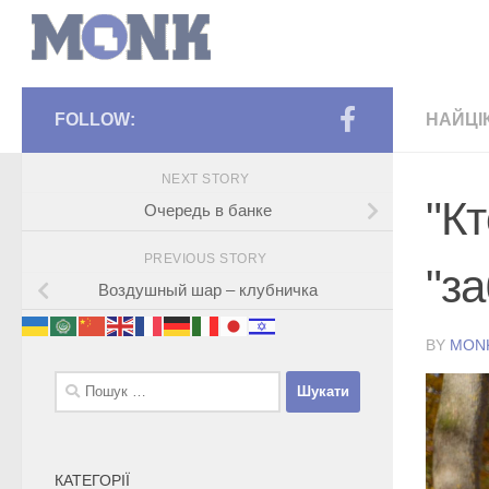
FOLLOW:
НАЙЦІ
NEXT STORY
"К
Очередь в банке
PREVIOUS STORY
"з
Воздушный шар – клубничка
BY
MON
Пошук:
КАТЕГОРІЇ