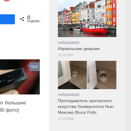
Share on Twitter
0
ділитися
ПОДІЛИСЬ
НАЙЦІКАВІШЕ
Израильские девушки
15.10.2007
8
НАЙЦІКАВІШЕ
Преподаватель ораторского
ют большие
искусства Университета Нью-
30 фото)
Мексико Bruce Potts
14.10.2006