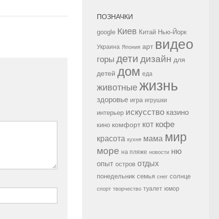
ПОЗНАЧКИ
Киев
google
Китай
Нью-Йорк
видео
арт
Украина
Япония
дети
дизайн
горы
для
дом
детей
еда
жизнь
животные
здоровье
игра
игрушки
искусство
казино
интерьер
кофе
кот
комфорт
кино
мир
красота
мама
кухня
море
ню
на пляже
новости
опыт
отдых
остров
семья
солнце
понедельник
снег
туалет
юмор
спорт
творчество