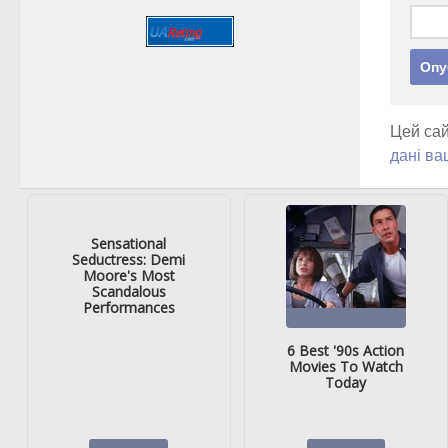
Цей сай
дані ва