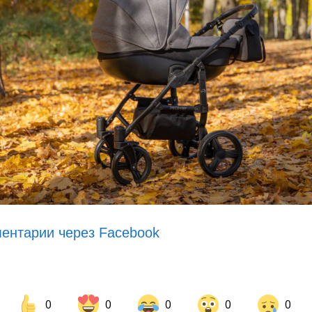
ентарии через Facebook
0
0
0
0
0