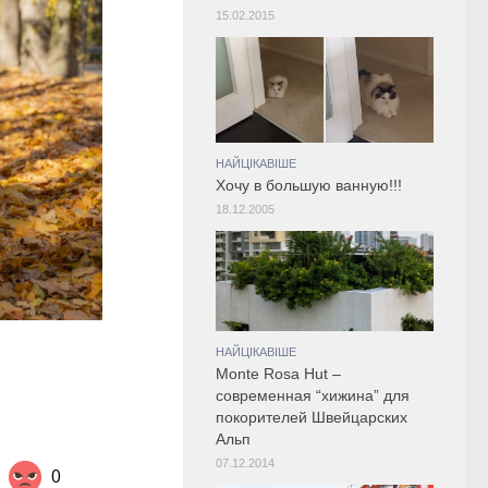
15.02.2015
НАЙЦІКАВІШЕ
Хочу в большую ванную!!!
18.12.2005
НАЙЦІКАВІШЕ
Monte Rosa Hut –
современная “хижина” для
покорителей Швейцарских
Альп
07.12.2014
0