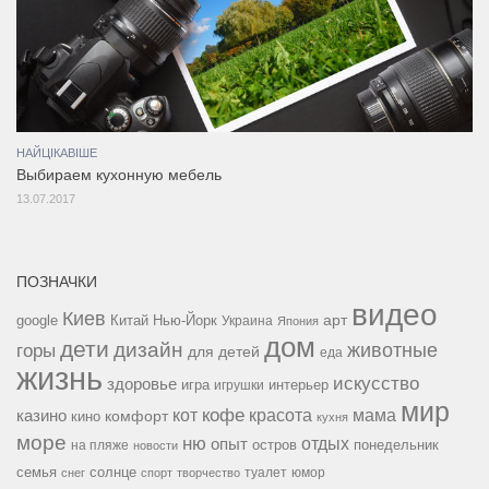
НАЙЦІКАВІШЕ
Выбираем кухонную мебель
13.07.2017
ПОЗНАЧКИ
видео
Киев
google
Китай
Нью-Йорк
арт
Украина
Япония
дом
дети
дизайн
горы
животные
для детей
еда
жизнь
искусство
здоровье
игра
игрушки
интерьер
мир
кофе
красота
мама
кот
казино
комфорт
кино
кухня
море
ню
опыт
отдых
остров
на пляже
понедельник
новости
семья
солнце
туалет
юмор
снег
спорт
творчество