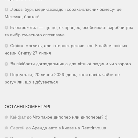
Зіркові бурі, мери-авокадо і собака-власник бізнесу- це
Мексика, братан!
Електрокотел — що це, як працює, особливості виробництва
та вибір сучасного споживача
Сфінкс мовчить, але інтернет регоче: топ-5 найсмішніших
новин Єгипту 27 липня
Як підібрати доглядальницю для літньої людини чи хворого
Португалія, 20 липня 2026: день, коли навіть чайки не
розуміли, що відбувається
ОСТАННІ КОМЕНТАРІ
Кайфат
до
Что такое дипопер или дипоперы? :)
Сергей
до
Аренда авто в Киеве на Rentdrive.ua