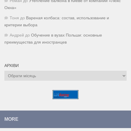
Роман
до
Утепление балкона в Киеве от компании «Люкс
Окна»
Тоня
до
Вареная колбаса: состав, использование и
критерии выбора
Андрей
до
Обучение в вузах Польши: основные
преимущества для иностранцев
АРХІВИ
Архіви
MORE