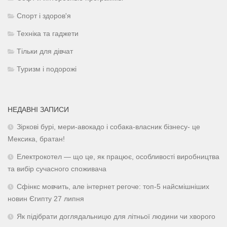
Спорт і здоров'я
Техніка та гаджети
Тільки для дівчат
Туризм і подорожі
НЕДАВНІ ЗАПИСИ
Зіркові бурі, мери-авокадо і собака-власник бізнесу- це
Мексика, братан!
Електрокотел — що це, як працює, особливості виробництва
та вибір сучасного споживача
Сфінкс мовчить, але інтернет регоче: топ-5 найсмішніших
новин Єгипту 27 липня
Як підібрати доглядальницю для літньої людини чи хворого