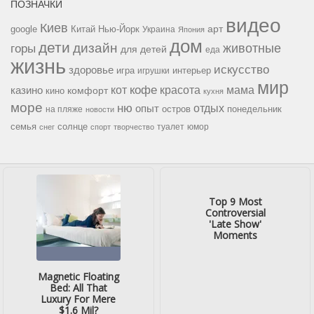
ПОЗНАЧКИ
видео
Киев
google
Китай
Нью-Йорк
арт
Украина
Япония
дом
дети
дизайн
горы
животные
для детей
еда
жизнь
искусство
здоровье
игра
игрушки
интерьер
мир
кофе
красота
мама
кот
казино
комфорт
кино
кухня
море
ню
опыт
отдых
остров
на пляже
понедельник
новости
семья
солнце
туалет
юмор
снег
спорт
творчество