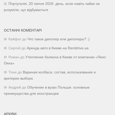
Португалія, 20 липня 2026: день, коли навіть чайки не
розуміли, що відбувається
ОСТАННІ КОМЕНТАРІ
Кайфат
до
Что такое дипопер или дипоперы? :)
Сергей
до
Аренда авто в Киеве на Rentdrive.ua
Роман
до
Утепление балкона в Киеве от компании «Люкс
Окна»
Тоня
до
Вареная колбаса: состав, использование и
критерии выбора
Андрей
до
Обучение в вузах Польши: основные
преимущества для иностранцев
АРХІВИ