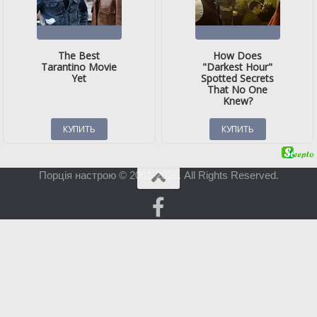
Порція настрою © 2001-2026. All Rights Reserved.