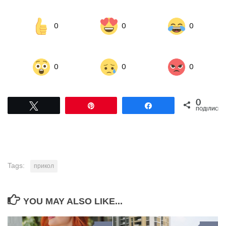
0
0
0
0
0
0
0
Tвітнути
Pin
Поділитися
ПОДІЛИСЬ
Tags:
прикол
YOU MAY ALSO LIKE...