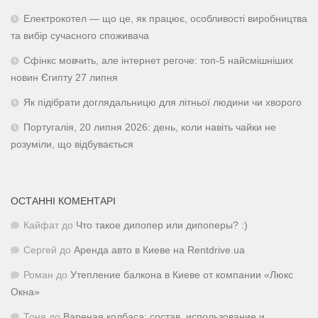
Електрокотел — що це, як працює, особливості виробництва
та вибір сучасного споживача
Сфінкс мовчить, але інтернет регоче: топ-5 найсмішніших
новин Єгипту 27 липня
Як підібрати доглядальницю для літньої людини чи хворого
Португалія, 20 липня 2026: день, коли навіть чайки не
розуміли, що відбувається
ОСТАННІ КОМЕНТАРІ
Кайфат
до
Что такое дипопер или дипоперы? :)
Сергей
до
Аренда авто в Киеве на Rentdrive.ua
Роман
до
Утепление балкона в Киеве от компании «Люкс
Окна»
Тоня
до
Вареная колбаса: состав, использование и