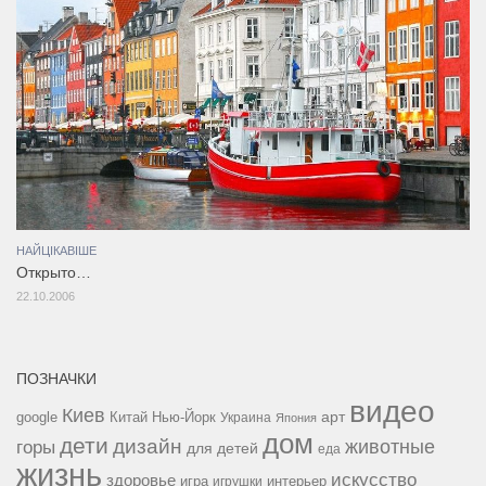
НАЙЦІКАВІШЕ
Открыто…
22.10.2006
ПОЗНАЧКИ
видео
Киев
google
Китай
Нью-Йорк
арт
Украина
Япония
дом
дети
дизайн
горы
животные
для детей
еда
жизнь
искусство
здоровье
игра
игрушки
интерьер