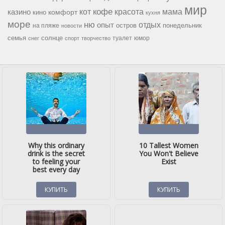
мир
кофе
красота
мама
кот
казино
комфорт
кино
кухня
море
ню
опыт
отдых
остров
на пляже
понедельник
новости
семья
солнце
туалет
юмор
снег
спорт
творчество