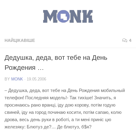
НАЙЦІКАВІШЕ
4
Дедушка, деда, вот тебе на День
Рождения …
BY
MONK
·
19.05.2006
– Дедушка, деда, вот тебе на День Рождения мобильный
телефон! Последняя модель!- Так тихiше! Значить, я
просинаюсь рано вранцi, iду дою корову, потiм годую
свиней, iду на город починаю косити, потiм сапаю, колю
дрова, весь день руки в роботi, а ти менi принiс цю
железяку: Блютуз де?… Де блютуз, б$я?