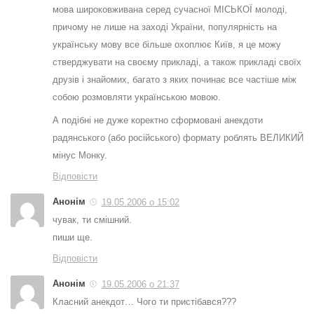
мова широковживана серед сучасної МІСЬКОЇ молоді,
причому не лише на заході України, популярність на
українську мову все більше охоплює Київ, я це можу
стверджувати на своєму прикладі, а також прикладі своїх
друзів і знайомих, багато з яких починає все частіше між
собою розмовляти українською мовою.
А подібні не дуже коректно сформовані анекдоти
радянського (або російського) формату роблять ВЕЛИКИЙ
мінус Монку.
Відповісти
Анонім
19.05.2006 о 15:02
чувак, ти смішний.
пиши ще.
Відповісти
Анонім
19.05.2006 о 21:37
Класний анекдот… Чого ти пристібався???