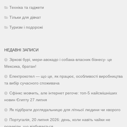
Техніка та гаджети
Тільки для дівчат
Туризм і подорожі
НЕДАВНІ ЗАПИСИ
Зіркові бурі, мери-авокадо і собака-власник бізнесу- це
Мексика, братан!
Електрокотел — що це, як працює, особливості виробництва
та вибір сучасного споживача
Сфінкс мовчить, але інтернет регоче: топ-5 найсмішніших
новин Єгипту 27 липня
Як підібрати доглядальницю для літньої людини чи хворого
Португалія, 20 липня 2026: день, коли навіть чайки не
розуміли, що відбувається