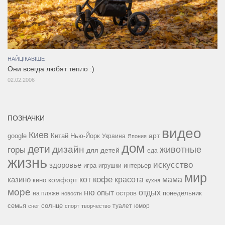
НАЙЦІКАВІШЕ
Они всегда любят тепло :)
02.02.2006
ПОЗНАЧКИ
видео
Киев
google
Китай
Нью-Йорк
арт
Украина
Япония
дом
дети
дизайн
горы
животные
для детей
еда
жизнь
искусство
здоровье
игра
игрушки
интерьер
мир
кофе
красота
мама
кот
казино
комфорт
кино
кухня
море
ню
опыт
отдых
остров
на пляже
понедельник
новости
семья
солнце
туалет
юмор
снег
спорт
творчество