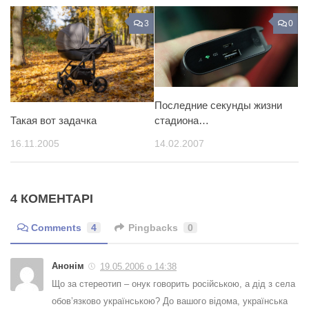
3
0
Последние секунды жизни
Такая вот задачка
стадиона…
16.11.2005
14.02.2007
4 КОМЕНТАРІ
Comments
4
Pingbacks
0
Анонім
19.05.2006 о 14:38
Що за стереотип – онук говорить російською, а дід з села
обов’язково українською? До вашого відома, українська