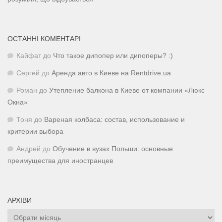
ОСТАННІ КОМЕНТАРІ
Кайфат
до
Что такое дипопер или дипоперы? :)
Сергей
до
Аренда авто в Киеве на Rentdrive.ua
Роман
до
Утепление балкона в Киеве от компании «Люкс
Окна»
Тоня
до
Вареная колбаса: состав, использование и
критерии выбора
Андрей
до
Обучение в вузах Польши: основные
преимущества для иностранцев
АРХІВИ
Архіви