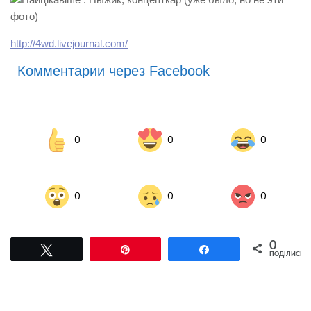
http://4wd.livejournal.com/
Комментарии через Facebook
0
0
0
0
0
0
0
Tвітнути
Pin
Поділитися
ПОДІЛИСЬ