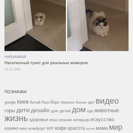
НАЙЦІКАВІШЕ
Населенный пункт для реальных мажоров
23.12.2006
ПОЗНАЧКИ
видео
Киев
google
Китай
Нью-Йорк
арт
Украина
Япония
дом
дети
дизайн
горы
животные
для детей
еда
жизнь
искусство
здоровье
игра
игрушки
интерьер
мир
кофе
красота
мама
кот
казино
комфорт
кино
кухня