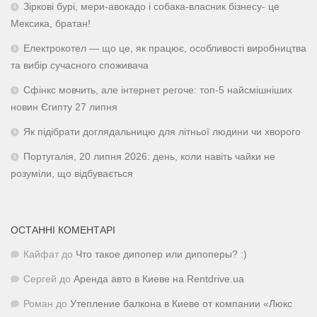
Зіркові бурі, мери-авокадо і собака-власник бізнесу- це
Мексика, братан!
Електрокотел — що це, як працює, особливості виробництва
та вибір сучасного споживача
Сфінкс мовчить, але інтернет регоче: топ-5 найсмішніших
новин Єгипту 27 липня
Як підібрати доглядальницю для літньої людини чи хворого
Португалія, 20 липня 2026: день, коли навіть чайки не
розуміли, що відбувається
ОСТАННІ КОМЕНТАРІ
Кайфат
до
Что такое дипопер или дипоперы? :)
Сергей
до
Аренда авто в Киеве на Rentdrive.ua
Роман
до
Утепление балкона в Киеве от компании «Люкс