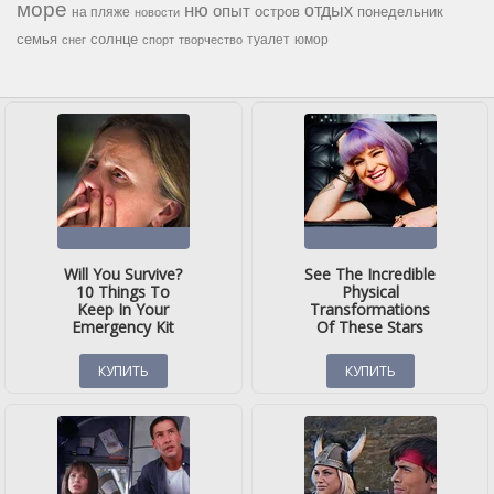
море
ню
опыт
отдых
остров
на пляже
понедельник
новости
семья
солнце
туалет
юмор
снег
спорт
творчество