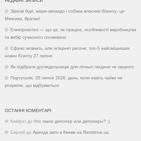
НЕДАВНІ ЗАПИСИ
Зіркові бурі, мери-авокадо і собака-власник бізнесу- це
Мексика, братан!
Електрокотел — що це, як працює, особливості виробництва
та вибір сучасного споживача
Сфінкс мовчить, але інтернет регоче: топ-5 найсмішніших
новин Єгипту 27 липня
Як підібрати доглядальницю для літньої людини чи хворого
Португалія, 20 липня 2026: день, коли навіть чайки не
розуміли, що відбувається
ОСТАННІ КОМЕНТАРІ
Кайфат
до
Что такое дипопер или дипоперы? :)
Сергей
до
Аренда авто в Киеве на Rentdrive.ua