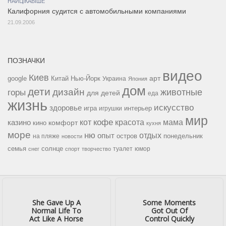
НАЙЦІКАВІШЕ
Калифорния судится с автомобильными компаниями
21.09.2006
ПОЗНАЧКИ
видео
Киев
google
Китай
Нью-Йорк
арт
Украина
Япония
дом
дети
дизайн
горы
животные
для детей
еда
жизнь
искусство
здоровье
игра
игрушки
интерьер
мир
кофе
красота
мама
кот
казино
комфорт
кино
кухня
море
ню
опыт
отдых
остров
на пляже
понедельник
новости
семья
солнце
туалет
юмор
снег
спорт
творчество