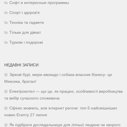
Софт и интересные программы
Спорт і здоров'я
Техніка та гаджети
Тільки для дівчат
Туризм і подорожі
НЕДАВНІ ЗАПИСИ
Зіркові бурі, мери-авокадо і собака-власник бізнесу- це
Мексика, братан!
Електрокотел — що це, як працює, особливості виробництва
та вибір сучасного споживача
Сфінкс мовчить, але інтернет регоче: топ-5 найсмішніших
новин Єгипту 27 липня
Як підібрати доглядальницю для літньої людини чи хворого