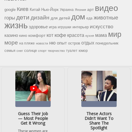
видео
Киев
google
Китай
Нью-Йорк
арт
Украина
Япония
дом
дети
дизайн
горы
животные
для детей
еда
жизнь
искусство
здоровье
игра
игрушки
интерьер
мир
кофе
красота
мама
кот
казино
комфорт
кино
кухня
море
ню
опыт
отдых
остров
на пляже
понедельник
новости
семья
солнце
туалет
юмор
снег
спорт
творчество