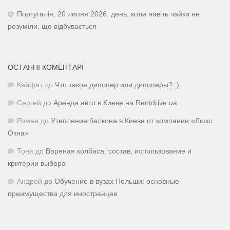
Португалія, 20 липня 2026: день, коли навіть чайки не
розуміли, що відбувається
ОСТАННІ КОМЕНТАРІ
Кайфат
до
Что такое дипопер или дипоперы? :)
Сергей
до
Аренда авто в Киеве на Rentdrive.ua
Роман
до
Утепление балкона в Киеве от компании «Люкс
Окна»
Тоня
до
Вареная колбаса: состав, использование и
критерии выбора
Андрей
до
Обучение в вузах Польши: основные
преимущества для иностранцев