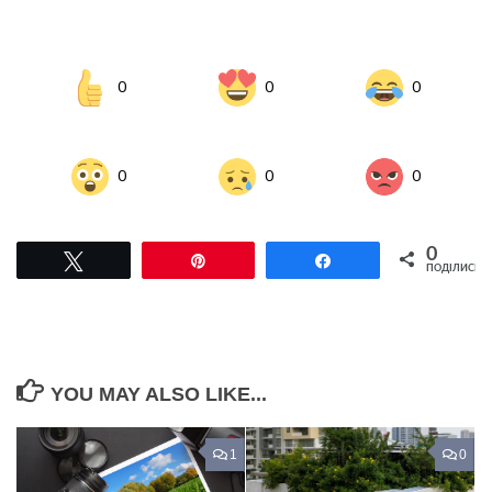
0
0
0
0
0
0
0
Tвітнути
Pin
Поділитися
ПОДІЛИСЬ
YOU MAY ALSO LIKE...
1
0