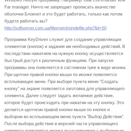
Far manager. Ничто не запрещает прописать вкачестве
оболочки Блокнот и это будет работать, только как потом
будете работать вы?
http://softserver.com.ua/filemgmt/singlefile.php?lid=50
Программа KeyDriven служит для создания управляющих
элементов (кнопок) и задания им необходимых действий. В
последствии нажатием на нужную кнопку осуществляется
быстрый доступ к различным функциям. При запуске
программы она появляется в системном трее в виде иконки.
При щелчке правой кнопки мыши по иконке появляется
всплывающее меню. При выборе пункта меню "Создать
кнопку" на экране появляется заготовка для управляющего
элемента. Далее следует задать желаемое действие,
которое будет происходить при нажатии на эту кнопку. Это
делается щелчком правой кнопки мыши по кнопке и
выбором во всплывающем меню пункта "Выбор Действия".
После выбора действия в верхней части управляющего
элемента появляется иконка ассоциируемая с выбранным