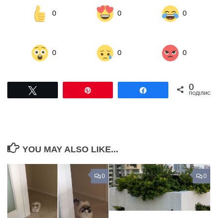
0
0
0
0
0
0
0
Tвітнути
Pin
Поділитися
ПОДІЛИСЬ
YOU MAY ALSO LIKE...
0
0