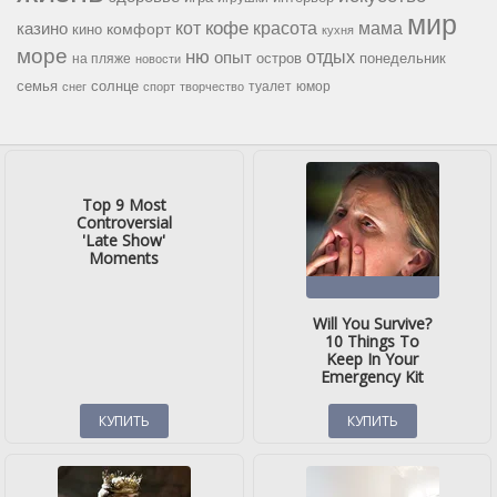
мир
кофе
красота
мама
кот
казино
комфорт
кино
кухня
море
ню
опыт
отдых
остров
на пляже
понедельник
новости
семья
солнце
туалет
юмор
снег
спорт
творчество