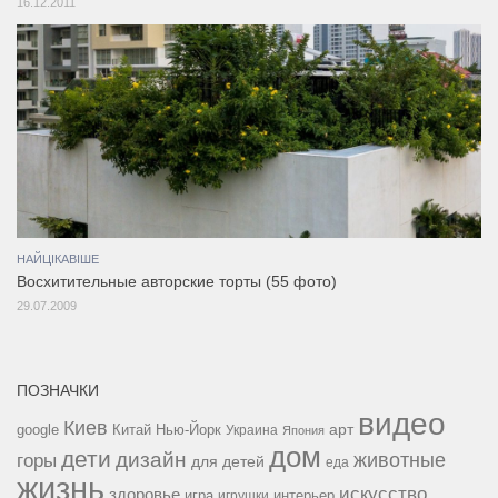
16.12.2011
НАЙЦІКАВІШЕ
Восхитительные авторские торты (55 фото)
29.07.2009
ПОЗНАЧКИ
видео
Киев
google
Китай
Нью-Йорк
арт
Украина
Япония
дом
дети
дизайн
горы
животные
для детей
еда
жизнь
искусство
здоровье
игра
игрушки
интерьер