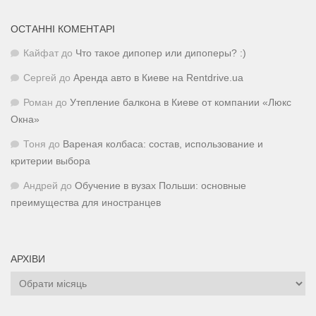
ОСТАННІ КОМЕНТАРІ
Кайфат
до
Что такое дипопер или дипоперы? :)
Сергей
до
Аренда авто в Киеве на Rentdrive.ua
Роман
до
Утепление балкона в Киеве от компании «Люкс
Окна»
Тоня
до
Вареная колбаса: состав, использование и
критерии выбора
Андрей
до
Обучение в вузах Польши: основные
преимущества для иностранцев
АРХІВИ
Архіви