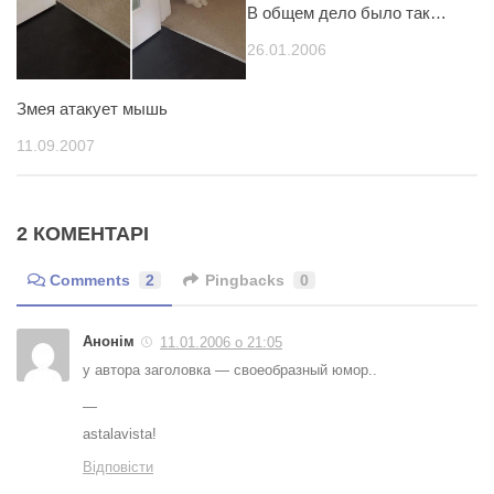
В общем дело было так…
26.01.2006
Змея атакует мышь
11.09.2007
2 КОМЕНТАРІ
Comments
2
Pingbacks
0
Анонім
11.01.2006 о 21:05
у автора заголовка — своеобразный юмор..
—
astalavista!
Відповісти