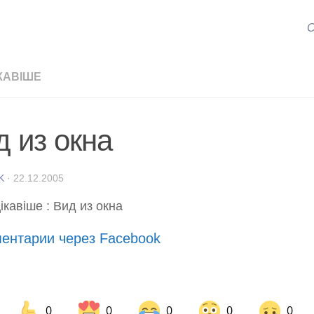
С
КАВІШЕ
д из окна
K
·
22.12.2005
ентарии через Facebook
0
0
0
0
0