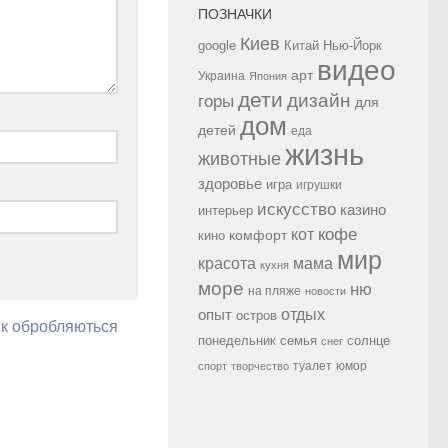
ПОЗНАЧКИ
Киев
google
Китай
Нью-Йорк
видео
арт
Украина
Япония
дети
дизайн
горы
для
дом
детей
еда
жизнь
животные
здоровье
игра
игрушки
искусство
казино
интерьер
кофе
кот
комфорт
кино
мир
красота
мама
кухня
море
ню
на пляже
новости
опыт
отдых
остров
як обробляються
семья
солнце
понедельник
снег
туалет
юмор
спорт
творчество