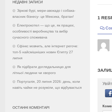
НЕДАВНІ ЗАПИСИ
Зіркові бурі, мери-авокадо і собака-
власник бізнесу- це Мексика, братан!
1 RES
Електрокотел — що це, як працює,
Co
особливості виробництва та вибір
сучасного споживача
Сфінкс мовчить, але інтернет регоче:
топ-5 найсмішніших новин Єгипту 27
липня
Як підібрати доглядальницю для
ЗАЛИ
літньої людини чи хворого
Португалія, 20 липня 2026: день, коли
Увійт
навіть чайки не розуміли, що відбувається
Коме
ОСТАННІ КОМЕНТАРІ