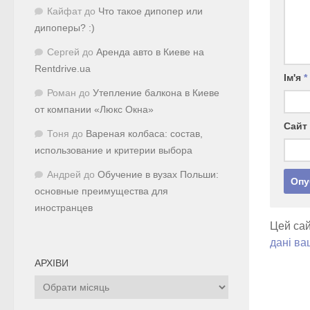
Кайфат
до
Что такое дипопер или
дипоперы? :)
Сергей
до
Аренда авто в Киеве на
Rentdrive.ua
Ім'я
*
Роман
до
Утепление балкона в Киеве
от компании «Люкс Окна»
Сайт
Тоня
до
Вареная колбаса: состав,
использование и критерии выбора
Андрей
до
Обучение в вузах Польши:
основные преимущества для
иностранцев
Цей сай
дані ва
АРХІВИ
Архіви