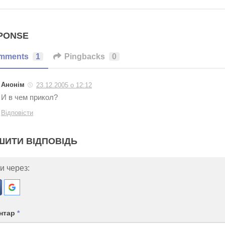
PONSE
mments
1
Pingbacks
0
Анонім
23.12.2005 о 12:12
И в чем прикол?
Відповісти
ШИТИ ВІДПОВІДЬ
и через:
нтар
*