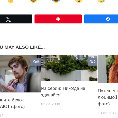
Share on Facebook
Share on LinkedIn
Tвітнути
Pin
По
Share on Pinterest
U MAY ALSO LIKE...
0
0
Из серии: Никогда не
Путешест
здавайся!
любимой 
зните белок,
фото)
03.04.2008
АЮТ (фото)
13.02.2012
12