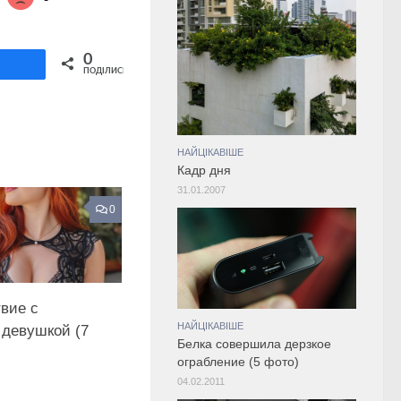
Share on Twitter
0
ділитися
ПОДІЛИСЬ
НАЙЦІКАВІШЕ
Кадр дня
31.01.2007
0
вие с
НАЙЦІКАВІШЕ
девушкой (7
Белка совершила дерзкое
ограбление (5 фото)
04.02.2011