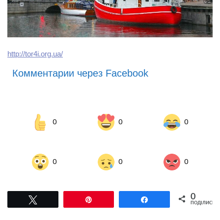
http://tor4i.org.ua/
Комментарии через Facebook
0
0
0
0
0
0
0
Tвітнути
Pin
Поділитися
ПОДІЛИСЬ