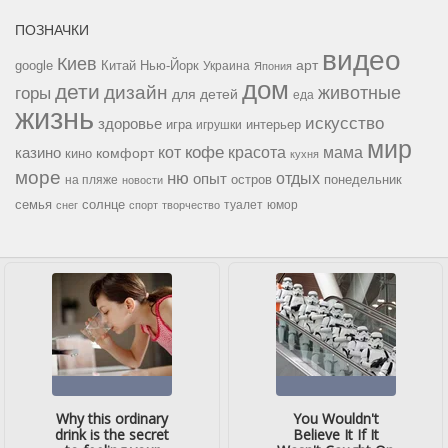
ПОЗНАЧКИ
видео
Киев
google
Китай
Нью-Йорк
арт
Украина
Япония
дом
дети
дизайн
горы
животные
для детей
еда
жизнь
искусство
здоровье
игра
игрушки
интерьер
мир
кофе
красота
мама
кот
казино
комфорт
кино
кухня
море
ню
опыт
отдых
остров
на пляже
понедельник
новости
семья
солнце
туалет
юмор
снег
спорт
творчество