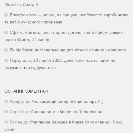
Мексика, братан!
Електрокотел — що це, як працює, особливості виробництва
та вибір сучасного споживача
Сфінкс мовчить, але інтернет регоче: топ-5 найсмішніших
новин Єгипту 27 липня
Як підібрати доглядальницю для літньої людини чи хворого
Португалія, 20 липня 2026: день, коли навіть чайки не
розуміли, що відбувається
ОСТАННІ КОМЕНТАРІ
Кайфат
до
Что такое дипопер или дипоперы? :)
Сергей
до
Аренда авто в Киеве на Rentdrive.ua
Роман
до
Утепление балкона в Киеве от компании «Люкс
Окна»