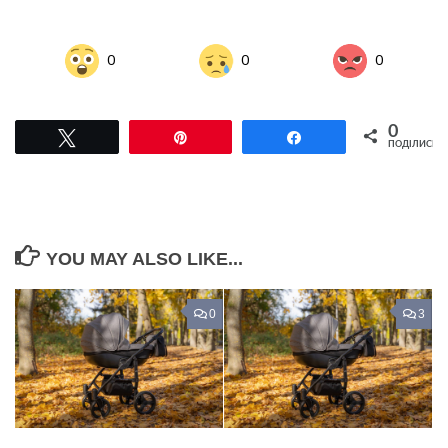
0
0
0
0
Tвітнути
Pin
Поділитися
ПОДІЛИСЬ
YOU MAY ALSO LIKE...
0
3