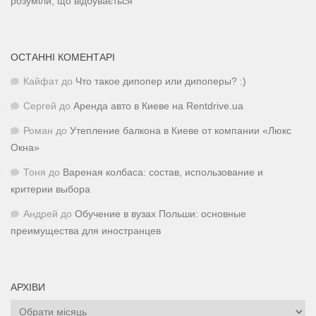
розуміли, що відбувається
ОСТАННІ КОМЕНТАРІ
Кайфат
до
Что такое дипопер или дипоперы? :)
Сергей
до
Аренда авто в Киеве на Rentdrive.ua
Роман
до
Утепление балкона в Киеве от компании «Люкс
Окна»
Тоня
до
Вареная колбаса: состав, использование и
критерии выбора
Андрей
до
Обучение в вузах Польши: основные
преимущества для иностранцев
АРХІВИ
Архіви