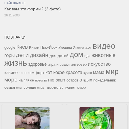
НАЙЦІКАВІШЕ
Как вам эти формы? (2 фото)
26.11.2008
ПОЗНАЧКИ
видео
Киев
google
Китай
Нью-Йорк
арт
Украина
Япония
дом
дети
дизайн
горы
животные
для детей
еда
жизнь
искусство
здоровье
игра
игрушки
интерьер
мир
кофе
красота
мама
кот
казино
комфорт
кино
кухня
море
ню
опыт
отдых
остров
на пляже
понедельник
новости
семья
солнце
туалет
юмор
снег
спорт
творчество