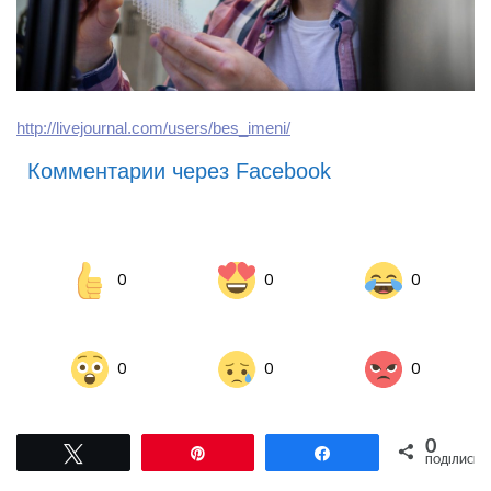
http://livejournal.com/users/bes_imeni/
Комментарии через Facebook
0
0
0
0
0
0
0
Tвітнути
Pin
Поділитися
ПОДІЛИСЬ