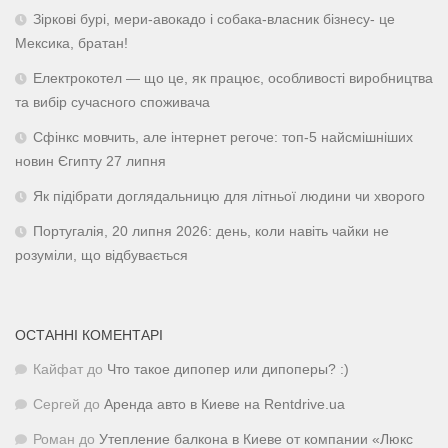
Зіркові бурі, мери-авокадо і собака-власник бізнесу- це
Мексика, братан!
Електрокотел — що це, як працює, особливості виробництва
та вибір сучасного споживача
Сфінкс мовчить, але інтернет регоче: топ-5 найсмішніших
новин Єгипту 27 липня
Як підібрати доглядальницю для літньої людини чи хворого
Португалія, 20 липня 2026: день, коли навіть чайки не
розуміли, що відбувається
ОСТАННІ КОМЕНТАРІ
Кайфат
до
Что такое дипопер или дипоперы? :)
Сергей
до
Аренда авто в Киеве на Rentdrive.ua
Роман
до
Утепление балкона в Киеве от компании «Люкс