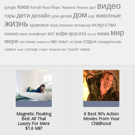
видео
Киев
google
Китай
Нью-Йорк
арт
Украина
Япония
дом
дети
дизайн
горы
животные
для детей
еда
жизнь
искусство
здоровье
игра
игрушки
интерьер
мир
кофе
красота
мама
кот
казино
комфорт
кино
кухня
море
ню
опыт
отдых
остров
на пляже
понедельник
новости
семья
солнце
туалет
юмор
снег
спорт
творчество