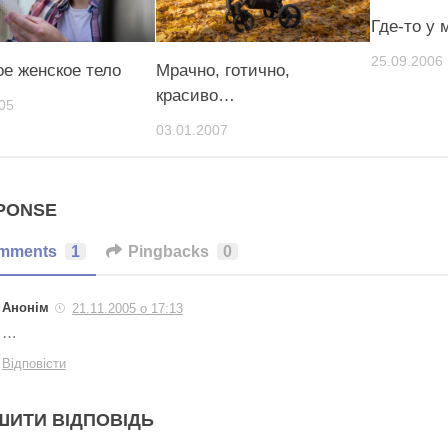
Где-то у 
25.09.2006
ое женское тело
Мрачно, готично,
красиво…
05
03.01.2007
PONSE
mments
1
Pingbacks
0
Анонім
21.11.2005 о 17:13
…
Відповісти
ШИТИ ВІДПОВІДЬ