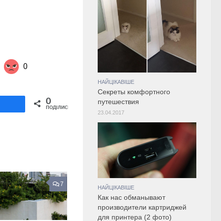
0
НАЙЦІКАВІШЕ
Секреты комфортного
Share on Twitter
0
путешествия
ділитися
ПОДІЛИСЬ
23.04.2017
7
НАЙЦІКАВІШЕ
Как нас обманывают
производители картриджей
для принтера (2 фото)