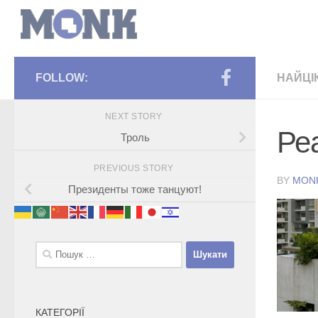
FOLLOW:
НАЙЦІ
NEXT STORY
Ре
Троль
PREVIOUS STORY
BY
MON
Президенты тоже танцуют!
Пошук:
КАТЕГОРІЇ