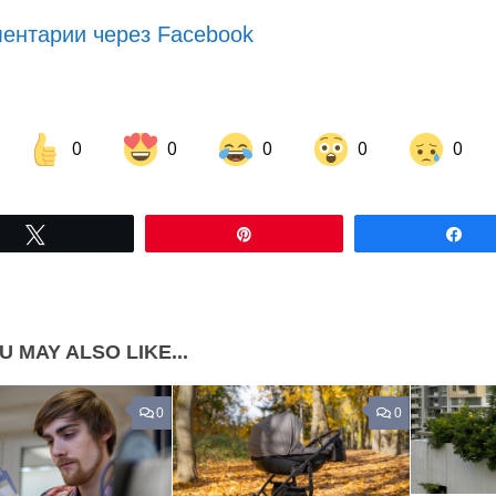
ентарии через Facebook
0
0
0
0
0
Share on Facebook
Share on LinkedIn
Tвітнути
Pin
По
Share on Pinterest
U MAY ALSO LIKE...
0
0