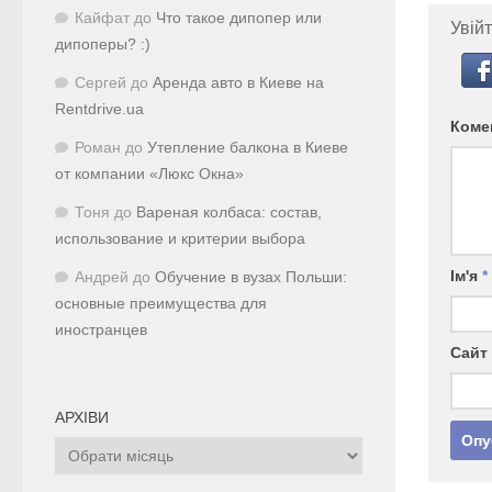
Кайфат
до
Что такое дипопер или
Увійт
дипоперы? :)
Сергей
до
Аренда авто в Киеве на
Rentdrive.ua
Коме
Роман
до
Утепление балкона в Киеве
от компании «Люкс Окна»
Тоня
до
Вареная колбаса: состав,
использование и критерии выбора
Ім'я
*
Андрей
до
Обучение в вузах Польши:
основные преимущества для
иностранцев
Сайт
АРХІВИ
Архіви