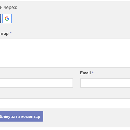
и через:
нтар
*
Email
*