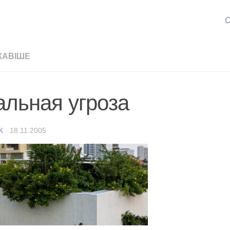
С
КАВІШЕ
альная угроза
K
·
18.11.2005