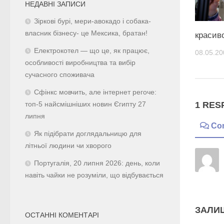
НЕДАВНІ ЗАПИСИ
Зіркові бурі, мери-авокадо і собака-
власник бізнесу- це Мексика, братан!
красив
Електрокотел — що це, як працює,
08.05.20
особливості виробництва та вибір
сучасного споживача
Сфінкс мовчить, але інтернет регоче:
1 RES
топ-5 найсмішніших новин Єгипту 27
липня
Co
Як підібрати доглядальницю для
літньої людини чи хворого
Португалія, 20 липня 2026: день, коли
навіть чайки не розуміли, що відбувається
ЗАЛИ
ОСТАННІ КОМЕНТАРІ