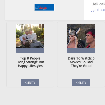
Цей сай
дані ва