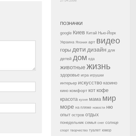
27.04.2006
ПОЗНАЧКИ
Киев
google
Китай
Нью-Йорк
видео
арт
Украина
Япония
дети
дизайн
горы
для
дом
детей
еда
жизнь
животные
здоровье
игра
игрушки
искусство
казино
интерьер
кофе
кот
комфорт
кино
мир
красота
мама
кухня
море
ню
на пляже
новости
опыт
отдых
остров
семья
солнце
понедельник
снег
туалет
юмор
спорт
творчество