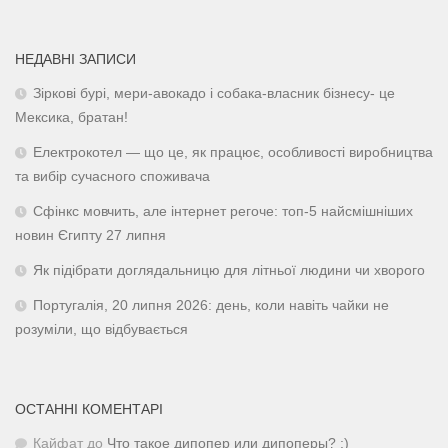
НЕДАВНІ ЗАПИСИ
Зіркові бурі, мери-авокадо і собака-власник бізнесу- це
Мексика, братан!
Електрокотел — що це, як працює, особливості виробництва
та вибір сучасного споживача
Сфінкс мовчить, але інтернет регоче: топ-5 найсмішніших
новин Єгипту 27 липня
Як підібрати доглядальницю для літньої людини чи хворого
Португалія, 20 липня 2026: день, коли навіть чайки не
розуміли, що відбувається
ОСТАННІ КОМЕНТАРІ
Кайфат
до
Что такое дипопер или дипоперы? :)