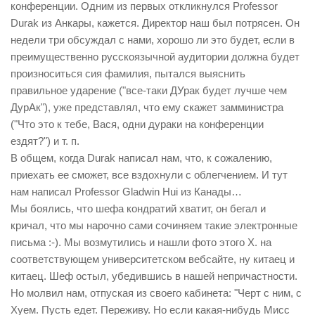
конференции. Одним из первых откликнулся Professor
Durak из Анкары, кажется. Директор наш был потрясен. Он
недели три обсуждал с нами, хорошо ли это будет, если в
преимущественно русскоязычной аудитории должна будет
произноситься сия фамилия, пытался выяснить
правильное ударение ("все-таки ДУрак будет лучше чем
ДурАк"), уже представлял, что ему скажет замминистра
("Что это к тебе, Вася, одни дураки на конференции
ездят?") и т. п.
В общем, когда Durak написал нам, что, к сожалению,
приехать ее сможет, все вздохнули с облегчением. И тут
нам написал Professor Gladwin Hui из Канады…
Мы боялись, что шефа кондратий хватит, он бегал и
кричал, что мы нарочно сами сочиняем такие электронные
письма :-). Мы возмутились и нашли фото этого X. на
соответствующем университетском вебсайте, ну китаец и
китаец. Шеф остыл, убедившись в нашей непричастности.
Но молвил нам, отпуская из своего кабинета: "Черт с ним, с
Хуем. Пусть едет. Переживу. Но если какая-нибудь Мисс