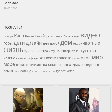
Заламал…
28.03.2006
ПОЗНАЧКИ
видео
Киев
google
Китай
Нью-Йорк
арт
Украина
Япония
дом
дети
дизайн
горы
животные
для детей
еда
жизнь
искусство
здоровье
игра
игрушки
интерьер
мир
кофе
красота
мама
кот
казино
комфорт
кино
кухня
море
ню
опыт
отдых
остров
на пляже
понедельник
новости
семья
солнце
туалет
юмор
снег
спорт
творчество