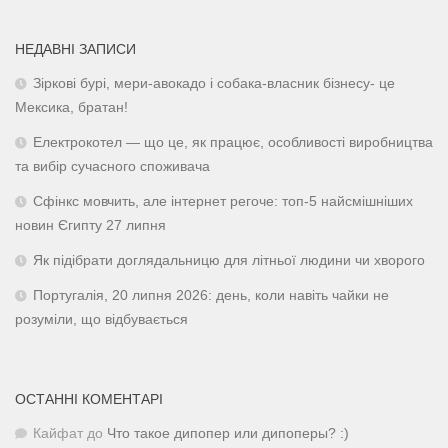
НЕДАВНІ ЗАПИСИ
Зіркові бурі, мери-авокадо і собака-власник бізнесу- це
Мексика, братан!
Електрокотел — що це, як працює, особливості виробництва
та вибір сучасного споживача
Сфінкс мовчить, але інтернет регоче: топ-5 найсмішніших
новин Єгипту 27 липня
Як підібрати доглядальницю для літньої людини чи хворого
Португалія, 20 липня 2026: день, коли навіть чайки не
розуміли, що відбувається
ОСТАННІ КОМЕНТАРІ
Кайфат
до
Что такое дипопер или дипоперы? :)