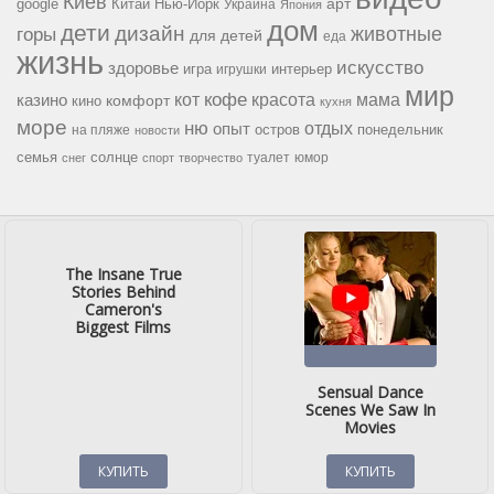
Киев
google
Китай
Нью-Йорк
арт
Украина
Япония
дом
дети
дизайн
горы
животные
для детей
еда
жизнь
искусство
здоровье
игра
игрушки
интерьер
мир
кофе
красота
мама
кот
казино
комфорт
кино
кухня
море
ню
опыт
отдых
остров
на пляже
понедельник
новости
семья
солнце
туалет
юмор
снег
спорт
творчество