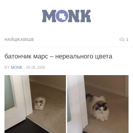
НАЙЦІКАВІШЕ
1
батончик марс – нереального цвета
BY
MONK
·
05.05.2005