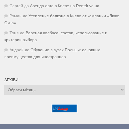
Сергей
до
Аренда авто в Киеве на Rentdrive.ua
Роман
до
Утепление балкона в Киеве от компании «Люкс
Окна»
Тоня
до
Вареная колбаса: состав, использование и
критерии выбора
Андрей
до
Обучение в вузах Польши: основные
преимущества для иностранцев
АРХІВИ
Архіви