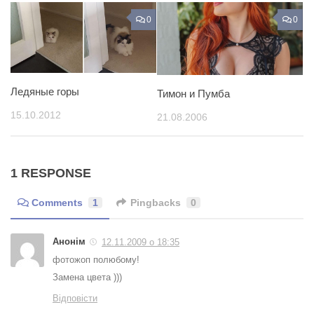
0
0
Ледяные горы
Тимон и Пумба
15.10.2012
21.08.2006
1 RESPONSE
Comments
1
Pingbacks
0
Анонім
12.11.2009 о 18:35
фотожоп полюбому!
Замена цвета )))
Відповісти