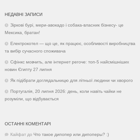
НЕДАВНІ ЗАПИСИ
Зіркові бурі, мери-авокадо і собака-власник бізнесу- це
Мексика, братан!
Електрокотел — що це, як працює, особливості виробництва
та вибір сучасного споживача
Сфінкс мовчить, але інтернет регоче: топ-5 найсмішніших
новин Єгипту 27 липня
Як підібрати доглядальницю для літньої людини чи хворого
Португалія, 20 липня 2026: день, коли навіть чайки не
розуміли, що відбувається
ОСТАННІ КОМЕНТАРІ
Кайфат
до
Что такое дипопер или дипоперы? :)