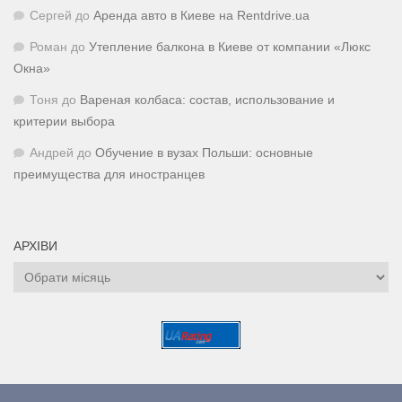
Сергей
до
Аренда авто в Киеве на Rentdrive.ua
Роман
до
Утепление балкона в Киеве от компании «Люкс
Окна»
Тоня
до
Вареная колбаса: состав, использование и
критерии выбора
Андрей
до
Обучение в вузах Польши: основные
преимущества для иностранцев
АРХІВИ
Архіви