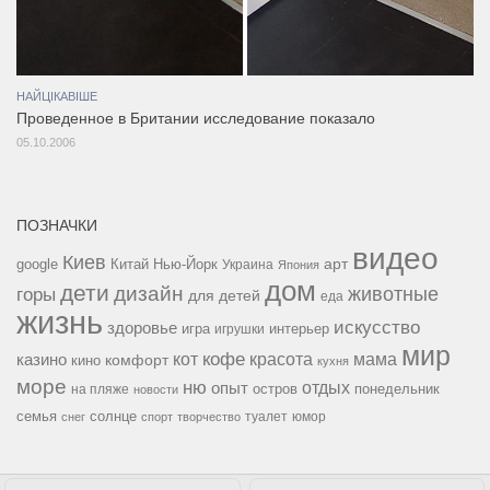
НАЙЦІКАВІШЕ
Проведенное в Британии исследование показало
05.10.2006
ПОЗНАЧКИ
видео
Киев
google
Китай
Нью-Йорк
арт
Украина
Япония
дом
дети
дизайн
горы
животные
для детей
еда
жизнь
искусство
здоровье
игра
игрушки
интерьер
мир
кофе
красота
мама
кот
казино
комфорт
кино
кухня
море
ню
опыт
отдых
остров
на пляже
понедельник
новости
семья
солнце
туалет
юмор
снег
спорт
творчество