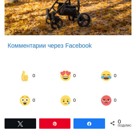
Комментарии через Facebook
0
0
0
0
0
0
0
Tвітнути
Pin
Поділитися
ПОДІЛИСЬ