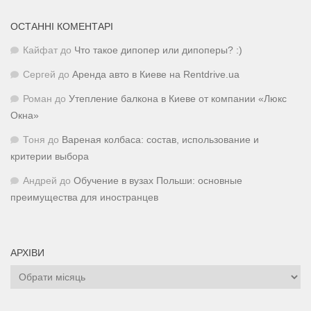
ОСТАННІ КОМЕНТАРІ
Кайфат
до
Что такое дипопер или дипоперы? :)
Сергей
до
Аренда авто в Киеве на Rentdrive.ua
Роман
до
Утепление балкона в Киеве от компании «Люкс
Окна»
Тоня
до
Вареная колбаса: состав, использование и
критерии выбора
Андрей
до
Обучение в вузах Польши: основные
преимущества для иностранцев
АРХІВИ
Архіви