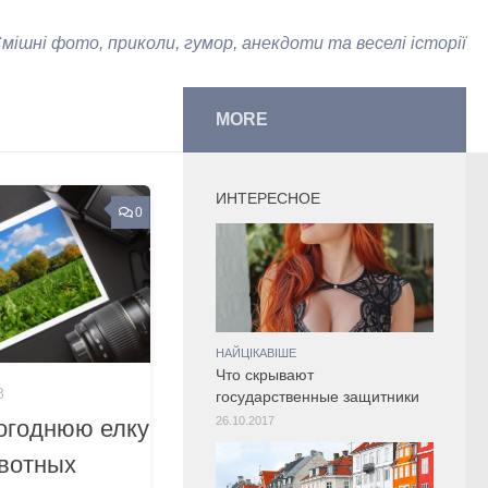
мішні фото, приколи, гумор, анекдоти та веселі історії
MORE
ИНТЕРЕСНОЕ
0
НАЙЦІКАВІШЕ
Что скрывают
8
государственные защитники
26.10.2017
вогоднюю елку
вотных