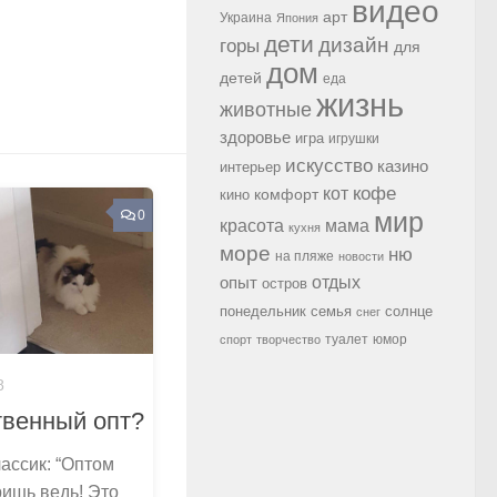
видео
арт
Украина
Япония
дети
дизайн
горы
для
дом
детей
еда
жизнь
животные
здоровье
игра
игрушки
искусство
казино
интерьер
кофе
кот
комфорт
кино
мир
0
красота
мама
кухня
море
ню
на пляже
новости
опыт
отдых
остров
семья
солнце
понедельник
снег
туалет
юмор
спорт
творчество
8
твенный опт?
ассик: “Оптом
ришь ведь! Это