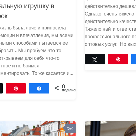
альную игрушку в
действительно дешевле
Однако, очень тяжело
рок
действительно качест
жизнь была ярче и приносила
Тяжело найти ответст
эмоции и впечатления, мы всеми
профессионального п
ными способами пытаемся ее
оптовых услуг. Но выхо
разить. Мы пробуем что-то
открываем для себя что-то
Tвітнути
Pin
тное и не боимся
ментировать. То же касается и...
0
Tвітнути
Pin
Поділитися
ПОДІЛИСЬ
0