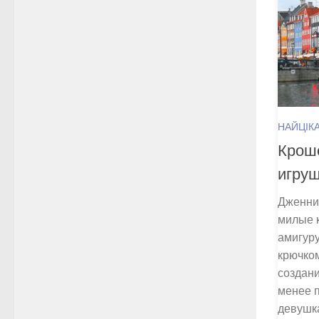
НАЙЦІК
Крош
игруш
Дженни
милые 
амигуру
крючком
создани
менее 
девушка