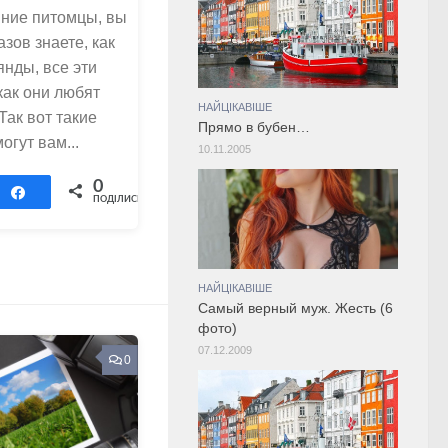
шние питомцы, вы
зов знаете, как
янды, все эти
как они любят
НАЙЦІКАВІШЕ
Так вот такие
Прямо в бубен…
гут вам...
10.11.2005
0
Поділитися
ПОДІЛИСЬ
НАЙЦІКАВІШЕ
Самый верный муж. Жесть (6
фото)
07.12.2009
0