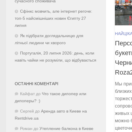
сучасного споживача
Сфінкс мовчить, але інтернет регоче:
топ-5 найсмішніших новин Єгипту 27
липня
НАЙЦІК
Як підібрати доглядальницю для
Перс
літньої людини чи хворого
букет
Португалія, 20 липня 2026: день, коли
навіть чайки не розуміли, що відбувається
Черни
Roza
ОСТАННІ КОМЕНТАРІ
Мы прив
близких
Кайфат
до
Что такое дипопер или
торжес
дипоперы? :)
сопров
Сергей
до
Аренда авто в Киеве на
живых ц
Rentdrive.ua
можно 
цветочн
Роман
до
Утепление балкона в Киеве