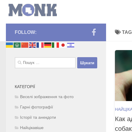
FOLLOW:
TAG
Пошук:
КАТЕГОРІЇ
Веселі зображення та фото
Гарні фотографії
НАЙЦІК
Как а
Історії та анекдоти
собак
Найцікавіше