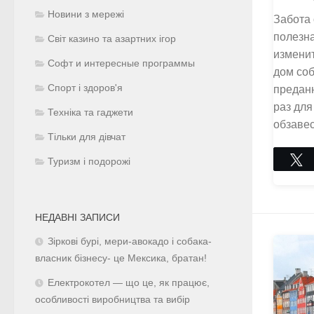
Новини з мережі
Забота 
полезна
Світ казино та азартних ігор
изменит
Софт и интересные программы
дом соб
Спорт і здоров'я
преданн
раз для
Техніка та гаджети
обзавес
Тільки для дівчат
Туризм і подорожі
НЕДАВНІ ЗАПИСИ
Зіркові бурі, мери-авокадо і собака-
власник бізнесу- це Мексика, братан!
Електрокотел — що це, як працює,
особливості виробництва та вибір