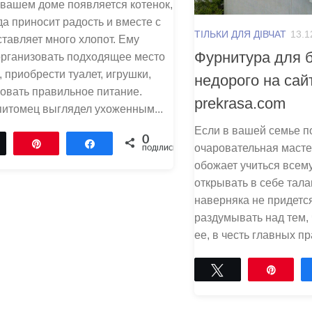
 вашем доме появляется котенок,
да приносит радость и вместе с
ТІЛЬКИ ДЛЯ ДІВЧАТ
13.1
ставляет много хлопот. Ему
Фурнитура для 
организовать подходящее место
, приобрести туалет, игрушки,
недорого на сай
овать правильное питание.
prekrasa.com
питомец выглядел ухоженным...
Если в вашей семье п
0
Tвітнути
Pin
Поділитися
очаровательная масте
ПОДІЛИСЬ
обожает учиться всем
открывать в себе тала
наверняка не придетс
раздумывать над тем,
ее, в честь главных пр
Tвітнути
Pin