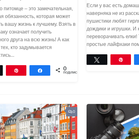
Если у вас есть дома
о питомце – это замечательная,
наверняка не из расска
я обязанность, которая может
пушистики любят гирл
ь вашу жизнь к лучшему. Взять в
дождики и игрушки. И 
аку означает получить
переворачивать елки! 
ого друга на всю жизнь! А как
простые лайфхаки помо
 тех, кто задумывается
тись...
Tвітнути
Pin
0
Tвітнути
Pin
Поділитися
ПОДІЛИСЬ
0