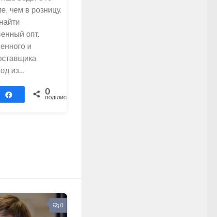
, чем в розницу.
 найти
венный опт.
венного и
оставщика
д из...
0
Поділитися
ПОДІЛИСЬ
0