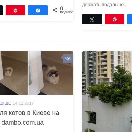
держать подальше...
0
Tвітнути
Pin
Поділитися
ПОДІЛИСЬ
Tвітнути
Pin
0
АВІШЕ
14.12.2017
ля котов в Киеве на
 dambo.com.ua