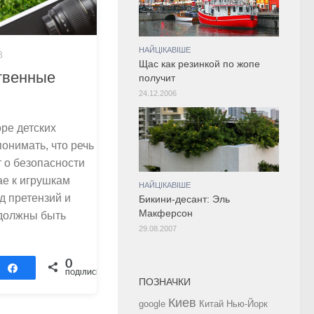
НАЙЦІКАВІШЕ
8
Щас как резинкой по жопе
ственные
получит
24.12.2006
оре детских
онимать, что речь
т о безопасности
ае к игрушкам
НАЙЦІКАВІШЕ
д претензий и
Бикини-десант: Эль
Макферсон
 должны быть
29.08.2007
0
Поділитися
ПОДІЛИСЬ
ПОЗНАЧКИ
Киев
google
Китай
Нью-Йорк