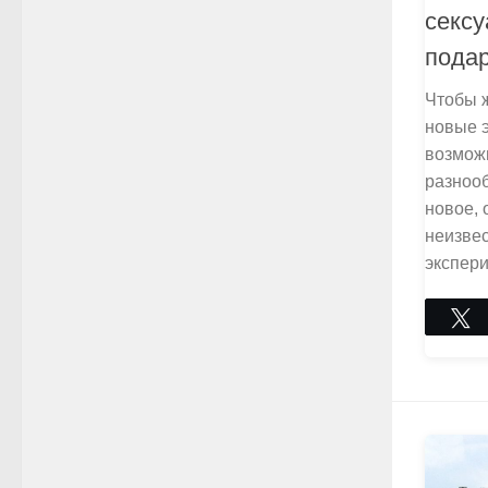
сексу
пода
Чтобы 
новые 
возмож
разнооб
новое, 
неизвес
экспери