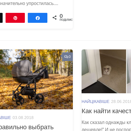
значительно упростилась....
0
Tвітнути
Pin
Поділитися
ПОДІЛИСЬ
0
НАЙЦІКАВІШЕ
28.06.201
Как найти качес
АВІШЕ
03.08.2018
Как сказал однажды кл
равильно выбрать
дешевле!” И не поспо