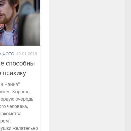
А ФОТО
19.01.2018
ые способны
 психику
ин Чайна”
мием. Хорошо,
 первую очередь
ого человека,
знакомства
ром”.
грушки желательно