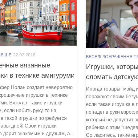
АВІШЕ
22.02.2018
ВЕСЕЛІ ЗОБРАЖЕННЯ Т
ечные вязанные
Игрушки, котор
ки в технике амигуруми
сломать детскую
фер Нолан создает невероятно
Иногда товары “мэйд 
крошечные игрушки в технике
поражают своим безу
ми. Вяжутся такие игрушки
если такая игрушка в
, если набить руку, то на
попадет в руки взросл
е такой игрушки потребуется
который не допустит 
пары дней! Свои игрушки
ребенка с этим “шедев
 дарит знакомым и друзьям, а...
Согласитесь, такие и