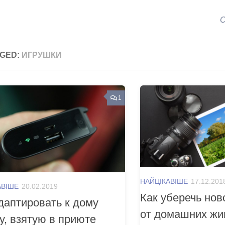
С
GED:
ИГРУШКИ
1
НАЙЦІКАВІШЕ
17.12.201
АВІШЕ
20.02.2019
Как уберечь но
даптировать к дому
от домашних жи
у, взятую в приюте