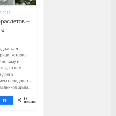
2.2017
браслетов –
те
одрастает
рица, которая
у новому и
нты, то вам
я долго
 чем порадовать
аздников зимы...
0
Поділитися
ПОДІЛИСЬ