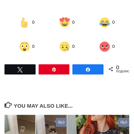
0
0
0
0
0
0
0
Tвітнути
Pin
Поділитися
ПОДІЛИСЬ
YOU MAY ALSO LIKE...
0
0