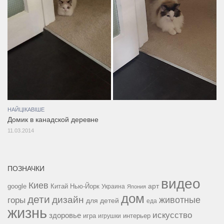
НАЙЦІКАВІШЕ
Домик в канадской деревне
11.03.2014
ПОЗНАЧКИ
видео
Киев
google
Китай
Нью-Йорк
арт
Украина
Япония
дом
дети
дизайн
горы
животные
для детей
еда
жизнь
искусство
здоровье
игра
игрушки
интерьер