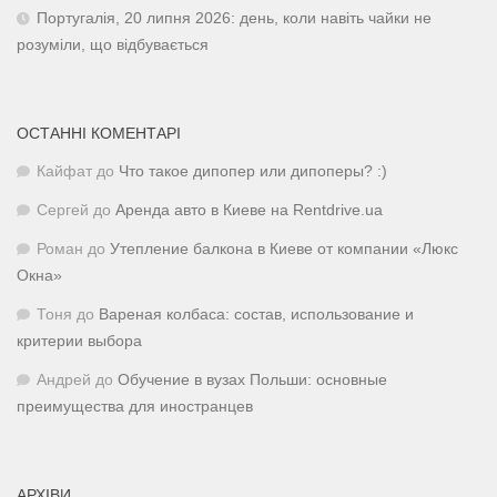
Португалія, 20 липня 2026: день, коли навіть чайки не
розуміли, що відбувається
ОСТАННІ КОМЕНТАРІ
Кайфат
до
Что такое дипопер или дипоперы? :)
Сергей
до
Аренда авто в Киеве на Rentdrive.ua
Роман
до
Утепление балкона в Киеве от компании «Люкс
Окна»
Тоня
до
Вареная колбаса: состав, использование и
критерии выбора
Андрей
до
Обучение в вузах Польши: основные
преимущества для иностранцев
АРХІВИ