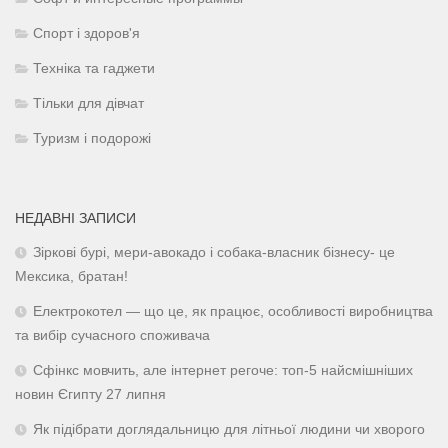
Спорт і здоров'я
Техніка та гаджети
Тільки для дівчат
Туризм і подорожі
НЕДАВНІ ЗАПИСИ
Зіркові бурі, мери-авокадо і собака-власник бізнесу- це
Мексика, братан!
Електрокотел — що це, як працює, особливості виробництва
та вибір сучасного споживача
Сфінкс мовчить, але інтернет регоче: топ-5 найсмішніших
новин Єгипту 27 липня
Як підібрати доглядальницю для літньої людини чи хворого