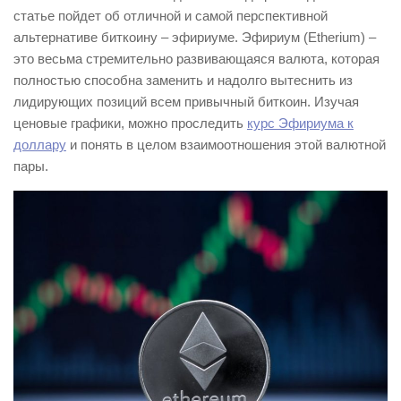
статье пойдет об отличной и самой перспективной
альтернативе биткоину – эфириуме. Эфириум (Etherium) –
это весьма стремительно развивающаяся валюта, которая
полностью способна заменить и надолго вытеснить из
лидирующих позиций всем привычный биткоин. Изучая
ценовые графики, можно проследить
курс Эфириума к
доллару
и понять в целом взаимоотношения этой валютной
пары.