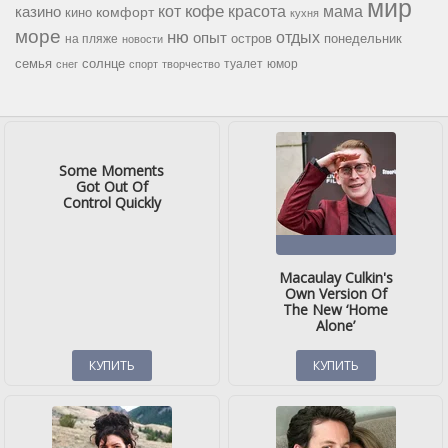
мир
кофе
красота
мама
кот
казино
комфорт
кино
кухня
море
ню
опыт
отдых
остров
на пляже
понедельник
новости
семья
солнце
туалет
юмор
снег
спорт
творчество