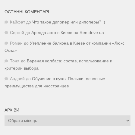
ОСТАННІ КОМЕНТАРІ
Кайфат
до
Что такое дипопер или дипоперы? :)
Сергей
до
Аренда авто в Киеве на Rentdrive.ua
Роман
до
Утепление балкона в Киеве от компании «Люкс
Окна»
Тоня
до
Вареная колбаса: состав, использование и
критерии выбора
Андрей
до
Обучение в вузах Польши: основные
преимущества для иностранцев
АРХІВИ
Архіви