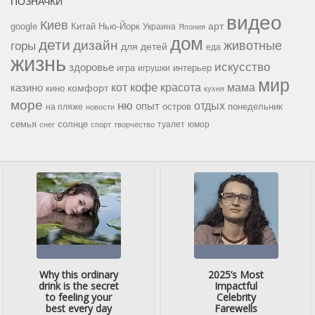
ПОЗНАЧКИ
видео
Киев
google
Китай
Нью-Йорк
арт
Украина
Япония
дом
дети
дизайн
горы
животные
для детей
еда
жизнь
искусство
здоровье
игра
игрушки
интерьер
мир
кофе
красота
мама
кот
казино
комфорт
кино
кухня
море
ню
опыт
отдых
остров
на пляже
понедельник
новости
семья
солнце
туалет
юмор
снег
спорт
творчество