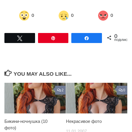
0
0
0
0
Tвітнути
Pin
Поділитися
ПОДІЛИСЬ
YOU MAY ALSO LIKE...
2
0
Бикини-ночнушка (10
Некрасивое фото
фото)
11.01.2007