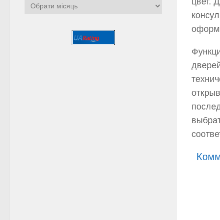
цвет. 
Архіви
консул
оформи
Функци
дверей
технич
открыв
послед
выбрат
соотве
Комм