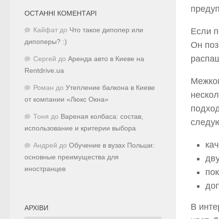
предуп
ОСТАННІ КОМЕНТАРІ
Если п
Кайфат
до
Что такое дипопер или
дипоперы? :)
Он поз
распаш
Сергей
до
Аренда авто в Киеве на
Rentdrive.ua
Межко
Роман
до
Утепление балкона в Киеве
нескол
от компании «Люкс Окна»
подход
Тоня
до
Вареная колбаса: состав,
следую
использование и критерии выбора
кач
Андрей
до
Обучение в вузах Польши:
дву
основные преимущества для
иностранцев
пок
доп
В инте
АРХІВИ