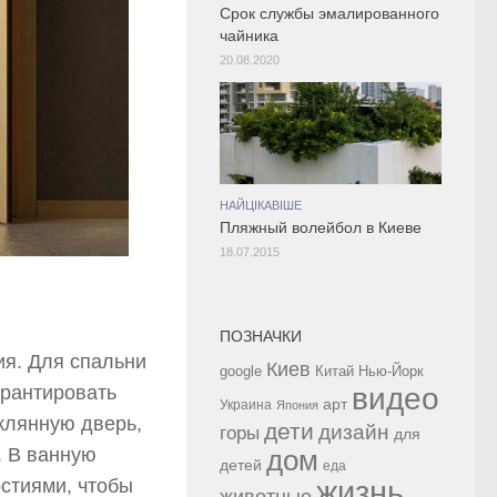
Срок службы эмалированного
чайника
20.08.2020
НАЙЦІКАВІШЕ
Пляжный волейбол в Киеве
18.07.2015
ПОЗНАЧКИ
я. Для спальни
Киев
google
Китай
Нью-Йорк
видео
арантировать
арт
Украина
Япония
клянную дверь,
дети
дизайн
горы
для
. В ванную
дом
детей
еда
жизнь
стиями, чтобы