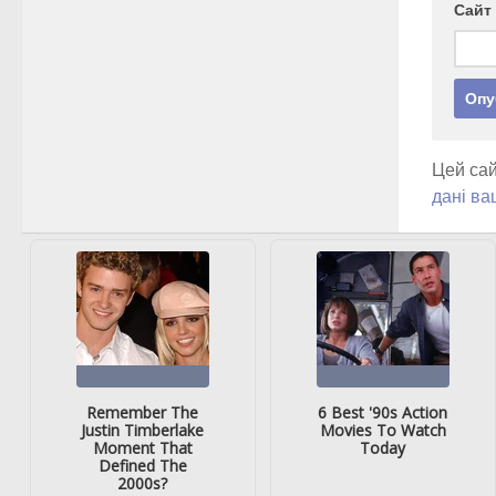
Сайт
Цей сай
дані ва