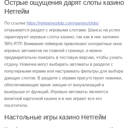
Острые ощущения дарят слоты казино
Нетгейм
По ссылке
https://netgameslots.com/games/slots/
открывается раздел с игровыми слотами. Шансы на успех
гарантируют игровые слоты казино, так как в них заложен
98% RTP. Внимание геймеров привлекают колоритные окна
игровых автоматов на главной странице, и можно
предварительно поиграть в тестовую версию, чтобы узнать
отдачу. Новички могут выбирать автоматы в разделе с
популярными играми или настраивать фильтры для выбора
дающих слотов. В разделе с играми присутствуют новинки,
обеспечивающие яркие эмоции от визуализаций и
выигрыши от функций. Игровые автоматы являются
визитной карточкой казино и в них играют все его
посетители.
Настольные игры казино Нетгейм