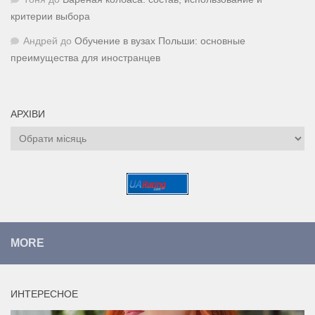
критерии выбора
Андрей
до
Обучение в вузах Польши: основные
преимущества для иностранцев
АРХІВИ
Архіви
MORE
ИНТЕРЕСНОЕ