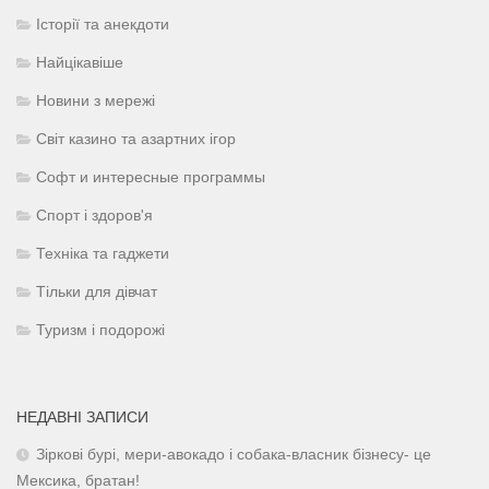
Історії та анекдоти
Найцікавіше
Новини з мережі
Світ казино та азартних ігор
Софт и интересные программы
Спорт і здоров'я
Техніка та гаджети
Тільки для дівчат
Туризм і подорожі
НЕДАВНІ ЗАПИСИ
Зіркові бурі, мери-авокадо і собака-власник бізнесу- це
Мексика, братан!