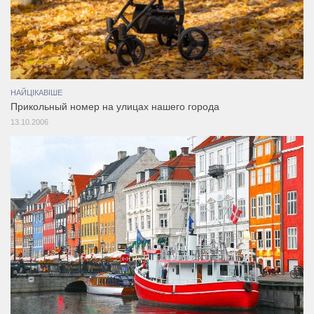
НАЙЦІКАВІШЕ
Прикольный номер на улицах нашего города
13.10.2006