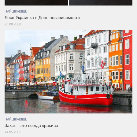
НАЙЦІКАВІШЕ
Леся Украинка в День независимости
23.08.2008
НАЙЦІКАВІШЕ
Закат – это всегда красиво
14.05.2005