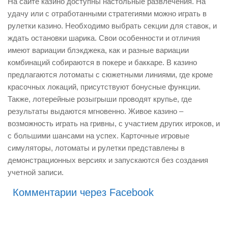
На сайте казино доступны настольные развлечения. На
удачу или с отработанными стратегиями можно играть в
рулетки казино. Необходимо выбрать секции для ставок, и
ждать остановки шарика. Свои особенности и отличия
имеют вариации блэкджека, как и разные вариации
комбинаций собираются в покере и баккаре. В казино
предлагаются лотоматы с сюжетными линиями, где кроме
красочных локаций, присутствуют бонусные функции.
Также, лотерейные розыгрыши проводят крупье, где
результаты выдаются мгновенно. Живое казино –
возможность играть на гривны, с участием других игроков, и
с большими шансами на успех. Карточные игровые
симуляторы, лотоматы и рулетки представлены в
демонстрационных версиях и запускаются без создания
учетной записи.
Комментарии через Facebook