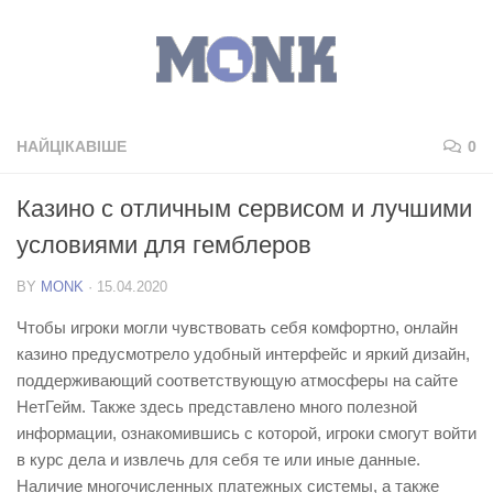
НАЙЦІКАВІШЕ
0
Казино с отличным сервисом и лучшими
условиями для гемблеров
BY
MONK
·
15.04.2020
Чтобы игроки могли чувствовать себя комфортно, онлайн
казино предусмотрело удобный интерфейс и яркий дизайн,
поддерживающий соответствующую атмосферы на сайте
НетГейм. Также здесь представлено много полезной
информации, ознакомившись с которой, игроки смогут войти
в курс дела и извлечь для себя те или иные данные.
Наличие многочисленных платежных системы, а также