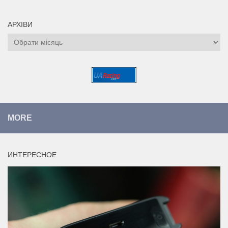
АРХІВИ
Архіви
MORE
ИНТЕРЕСНОЕ