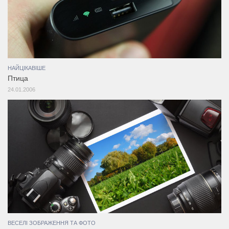
НАЙЦІКАВІШЕ
Птица
24.01.2006
ВЕСЕЛІ ЗОБРАЖЕННЯ ТА ФОТО