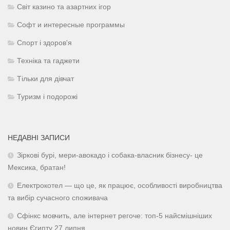
Світ казино та азартних ігор
Софт и интересные программы
Спорт і здоров'я
Техніка та гаджети
Тільки для дівчат
Туризм і подорожі
НЕДАВНІ ЗАПИСИ
Зіркові бурі, мери-авокадо і собака-власник бізнесу- це
Мексика, братан!
Електрокотел — що це, як працює, особливості виробництва
та вибір сучасного споживача
Сфінкс мовчить, але інтернет регоче: топ-5 найсмішніших
новин Єгипту 27 липня