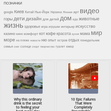
ПОЗНАЧКИ
видео
Киев
google
Китай
Нью-Йорк
арт
Украина
Япония
дом
дети
дизайн
горы
животные
для детей
еда
жизнь
искусство
здоровье
игра
игрушки
интерьер
мир
кофе
красота
мама
кот
казино
комфорт
кино
кухня
море
ню
опыт
отдых
остров
на пляже
понедельник
новости
семья
солнце
туалет
юмор
снег
спорт
творчество