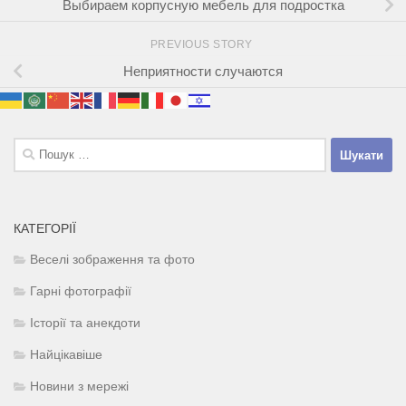
Выбираем корпусную мебель для подростка
PREVIOUS STORY
Неприятности случаются
Пошук:
КАТЕГОРІЇ
Веселі зображення та фото
Гарні фотографії
Історії та анекдоти
Найцікавіше
Новини з мережі