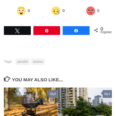
0
0
0
0
Tвітнути
Pin
Поділитися
ПОДІЛИСЬ
Tags:
дизайн
казино
YOU MAY ALSO LIKE...
0
4