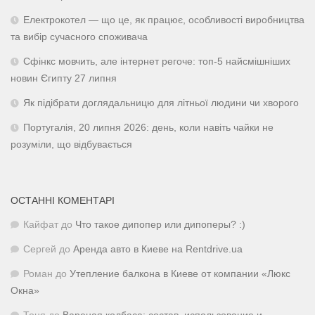
Електрокотел — що це, як працює, особливості виробництва
та вибір сучасного споживача
Сфінкс мовчить, але інтернет регоче: топ-5 найсмішніших
новин Єгипту 27 липня
Як підібрати доглядальницю для літньої людини чи хворого
Португалія, 20 липня 2026: день, коли навіть чайки не
розуміли, що відбувається
ОСТАННІ КОМЕНТАРІ
Кайфат
до
Что такое дипопер или дипоперы? :)
Сергей
до
Аренда авто в Киеве на Rentdrive.ua
Роман
до
Утепление балкона в Киеве от компании «Люкс
Окна»