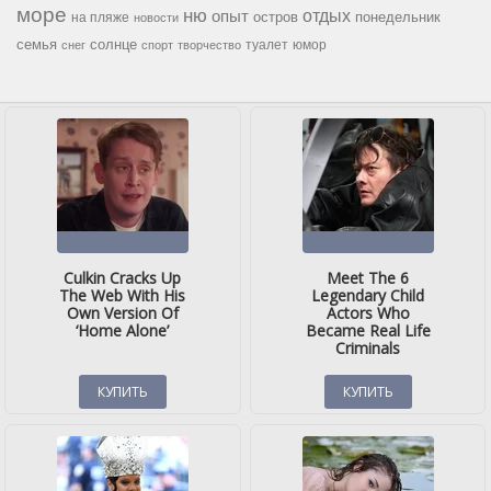
море
ню
опыт
отдых
остров
на пляже
понедельник
новости
семья
солнце
туалет
юмор
снег
спорт
творчество