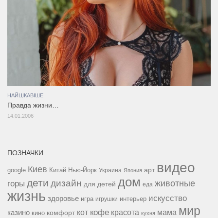
НАЙЦІКАВІШЕ
Правда жизни…
14.01.2006
ПОЗНАЧКИ
видео
Киев
google
Китай
Нью-Йорк
арт
Украина
Япония
дом
дети
дизайн
горы
животные
для детей
еда
жизнь
искусство
здоровье
игра
игрушки
интерьер
мир
кофе
красота
мама
кот
казино
комфорт
кино
кухня