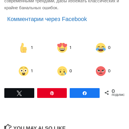
современными трендами, дабы избежать классических и
крайне банальных ошибок.
Комментарии через Facebook
1
1
0
1
0
0
0
Tвітнути
Pin
Поділитися
ПОДІЛИСЬ
YOU MAY ALSO LIKE...