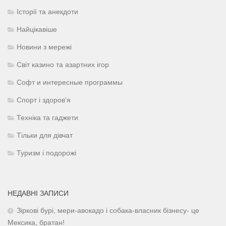
Історії та анекдоти
Найцікавіше
Новини з мережі
Світ казино та азартних ігор
Софт и интересные программы
Спорт і здоров'я
Техніка та гаджети
Тільки для дівчат
Туризм і подорожі
НЕДАВНІ ЗАПИСИ
Зіркові бурі, мери-авокадо і собака-власник бізнесу- це
Мексика, братан!