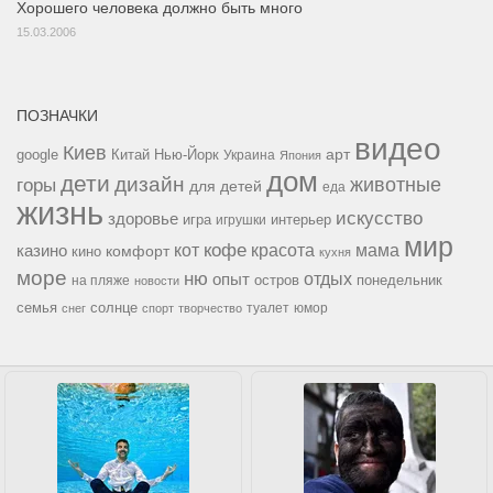
Хорошего человека должно быть много
15.03.2006
ПОЗНАЧКИ
видео
Киев
google
Китай
Нью-Йорк
арт
Украина
Япония
дом
дети
дизайн
горы
животные
для детей
еда
жизнь
искусство
здоровье
игра
игрушки
интерьер
мир
кофе
красота
мама
кот
казино
комфорт
кино
кухня
море
ню
опыт
отдых
остров
на пляже
понедельник
новости
семья
солнце
туалет
юмор
снег
спорт
творчество