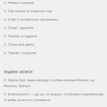
Новини з мережі
Світ казино та азартних ігор
Софт и интересные программы
Спорт і здоров'я
Техніка та гаджети
Тільки для дівчат
Туризм і подорожі
НЕДАВНІ ЗАПИСИ
Зіркові бурі, мери-авокадо і собака-власник бізнесу- це
Мексика, братан!
Електрокотел — що це, як працює, особливості виробництва
та вибір сучасного споживача