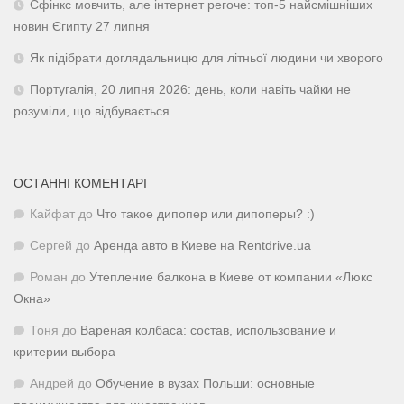
Сфінкс мовчить, але інтернет регоче: топ-5 найсмішніших
новин Єгипту 27 липня
Як підібрати доглядальницю для літньої людини чи хворого
Португалія, 20 липня 2026: день, коли навіть чайки не
розуміли, що відбувається
ОСТАННІ КОМЕНТАРІ
Кайфат
до
Что такое дипопер или дипоперы? :)
Сергей
до
Аренда авто в Киеве на Rentdrive.ua
Роман
до
Утепление балкона в Киеве от компании «Люкс
Окна»
Тоня
до
Вареная колбаса: состав, использование и
критерии выбора
Андрей
до
Обучение в вузах Польши: основные