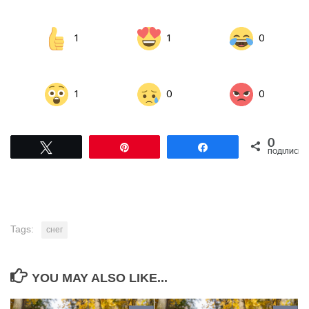
1
1
0
1
0
0
0
Tвітнути
Pin
Поділитися
ПОДІЛИСЬ
Tags:
снег
YOU MAY ALSO LIKE...