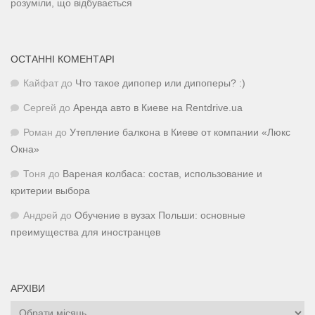
розуміли, що відбувається
ОСТАННІ КОМЕНТАРІ
Кайфат
до
Что такое дипопер или дипоперы? :)
Сергей
до
Аренда авто в Киеве на Rentdrive.ua
Роман
до
Утепление балкона в Киеве от компании «Люкс
Окна»
Тоня
до
Вареная колбаса: состав, использование и
критерии выбора
Андрей
до
Обучение в вузах Польши: основные
преимущества для иностранцев
АРХІВИ
Архіви