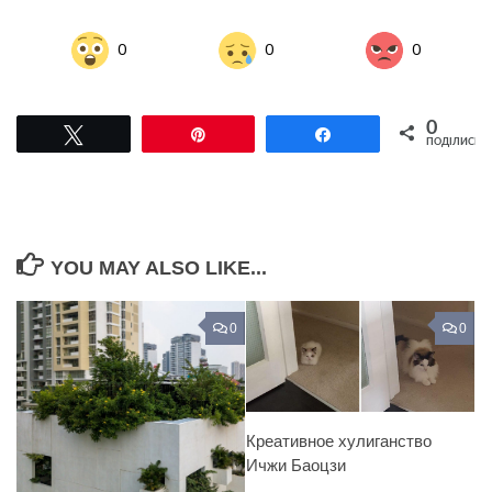
0
0
0
0
Tвітнути
Pin
Поділитися
ПОДІЛИСЬ
YOU MAY ALSO LIKE...
0
0
Креативное хулиганство
Ичжи Баоцзи