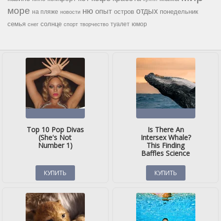
море
ню
опыт
отдых
остров
на пляже
понедельник
новости
семья
солнце
туалет
юмор
снег
спорт
творчество