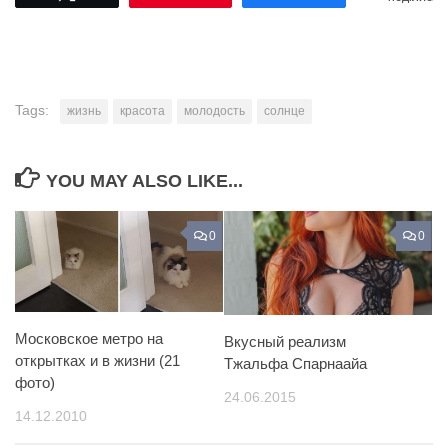
Tags:
жизнь
красота
молодость
солнце
YOU MAY ALSO LIKE...
0
0
Московское метро на
Вкусный реализм
открытках и в жизни (21
Тжальфа Спарнаайа
фото)
24.06.2015
14.12.2010