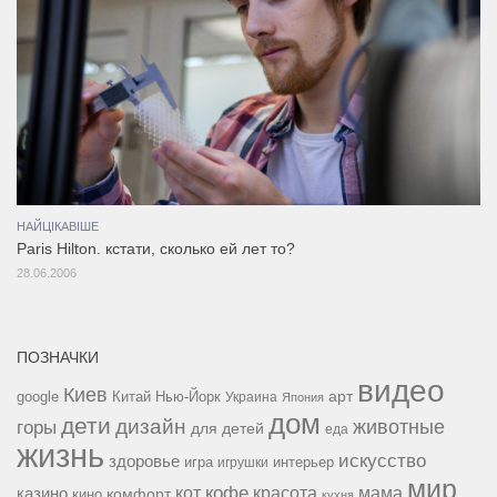
НАЙЦІКАВІШЕ
Paris Hilton. кстати, сколько ей лет то?
28.06.2006
ПОЗНАЧКИ
видео
Киев
google
Китай
Нью-Йорк
арт
Украина
Япония
дом
дети
дизайн
горы
животные
для детей
еда
жизнь
искусство
здоровье
игра
игрушки
интерьер
мир
кофе
красота
мама
кот
казино
комфорт
кино
кухня