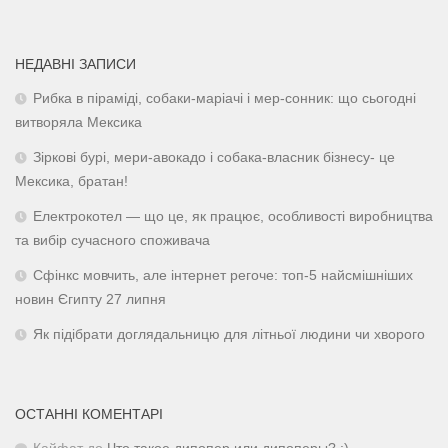
НЕДАВНІ ЗАПИСИ
Рибка в піраміді, собаки-маріачі і мер-сонник: що сьогодні
витворяла Мексика
Зіркові бурі, мери-авокадо і собака-власник бізнесу- це
Мексика, братан!
Електрокотел — що це, як працює, особливості виробництва
та вибір сучасного споживача
Сфінкс мовчить, але інтернет регоче: топ-5 найсмішніших
новин Єгипту 27 липня
Як підібрати доглядальницю для літньої людини чи хворого
ОСТАННІ КОМЕНТАРІ