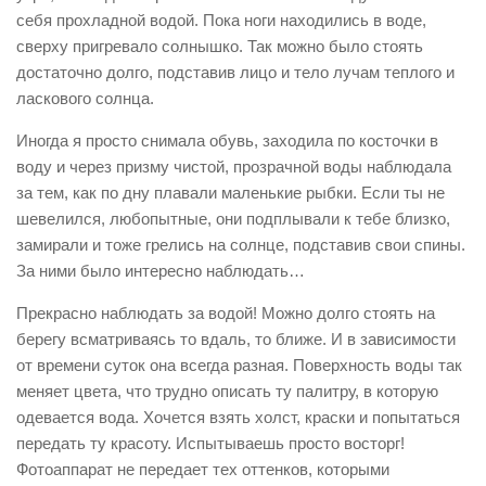
себя прохладной водой. Пока ноги находились в воде,
сверху пригревало солнышко. Так можно было стоять
достаточно долго, подставив лицо и тело лучам теплого и
ласкового солнца.
Иногда я просто снимала обувь, заходила по косточки в
воду и через призму чистой, прозрачной воды наблюдала
за тем, как по дну плавали маленькие рыбки. Если ты не
шевелился, любопытные, они подплывали к тебе близко,
замирали и тоже грелись на солнце, подставив свои спины.
За ними было интересно наблюдать…
Прекрасно наблюдать за водой! Можно долго стоять на
берегу всматриваясь то вдаль, то ближе. И в зависимости
от времени суток она всегда разная. Поверхность воды так
меняет цвета, что трудно описать ту палитру, в которую
одевается вода. Хочется взять холст, краски и попытаться
передать ту красоту. Испытываешь просто восторг!
Фотоаппарат не передает тех оттенков, которыми