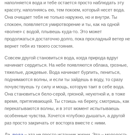
наполняется вода и тебе остается просто наблюдать эту
красоту, наполняясь ею, тем покоем, который несет вода.
Она очищает тебя не только наружно, но и внутри. Ты
спокоен, появляется умиротворение и ты, как на одной
«волне» с водой, плывешь куда-то. Это может
продолжаться достаточно долго, пока прохладный ветер не
вернет тебя из твоего состояния.
Совсем другой становиться вода, когда природа вдруг
начинает сердиться. На небе появляются облака, грозные,
тяжелые, дождевые. Вода начинает бурлить, пениться,
поднимаются волны, и если ты зайдешь в воду, то сразу
почувствуешь ту силу и мощь, которую таит в себе вода.
Она становиться бело-серой, грязной, неуютной и, в тоже
время, притягивающей. Ты стоишь на берегу, смотришь, как
перекатываются волны, и в этот момент испытываешь
особенные чувства. Хочется «глубоко дышать», а другой
раз просто закричать от восторга вместе с ними.
Да,
вода
– это не просто источник жизни. Это – молодость,