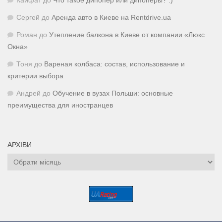
Кайфат
до
Что такое дипопер или дипоперы? :)
Сергей
до
Аренда авто в Киеве на Rentdrive.ua
Роман
до
Утепление балкона в Киеве от компании «Люкс
Окна»
Тоня
до
Вареная колбаса: состав, использование и
критерии выбора
Андрей
до
Обучение в вузах Польши: основные
преимущества для иностранцев
АРХІВИ
Архіви