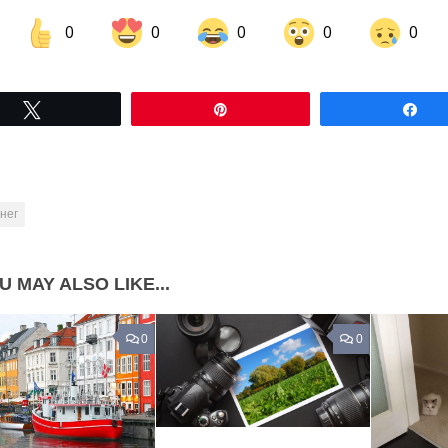
0
0
0
0
0
Share on Facebook
Share on LinkedIn
Tвітнути
Pin
По
Share on Pinterest
нег
U MAY ALSO LIKE...
0
0