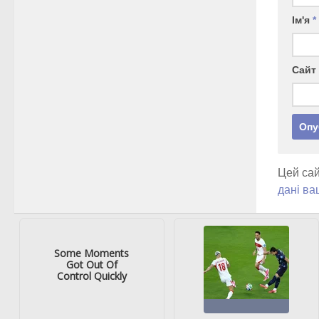
Ім'я
*
Сайт
Цей сай
дані ва