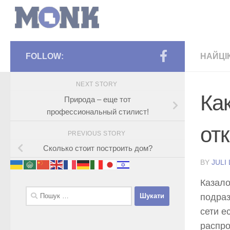
FOLLOW:
НАЙЦІ
NEXT STORY
Ка
Природа – еще тот
профессиональный стилист!
от
PREVIOUS STORY
Сколько стоит построить дом?
BY
JULI
Казало
Пошук:
подраз
сети е
распро