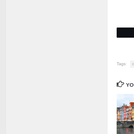
Tags:
с
YO