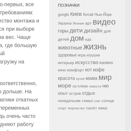
о-первых, все
ПОЗНАЧКИ
 требованиям:
Киев
google
Китай
Нью-Йорк
видео
ество монтажа и
арт
Украина
Япония
ся при выборе
дети
дизайн
горы
для
дом
на вес. Чаще
детей
еда
жизнь
а, где большую
животные
ый
здоровье
игра
игрушки
агрузку на
искусство
казино
интерьер
кофе
кот
комфорт
кино
мир
красота
мама
кухня
оответственно,
море
ню
на пляже
новости
о дольше. На
опыт
отдых
остров
матики откатных
семья
солнце
понедельник
снег
 переменных
туалет
юмор
спорт
творчество
дь очень часто
удняют работу