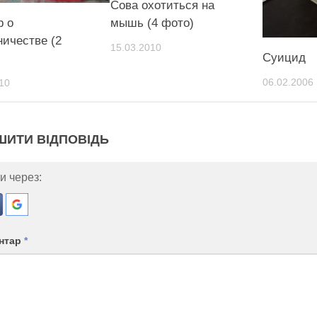
Сова охотиться на
мышь (4 фото)
р о
ничестве (2
15.03.2010
Суицид
06.02.2006
10
ШИТИ ВІДПОВІДЬ
и через:
нтар
*