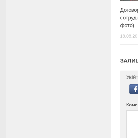
Догово
сотруд
фото)
18.08.20
ЗАЛИ
Увійт
Коме