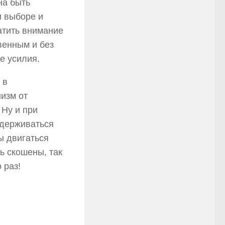
на быть
и выборе и
атить внимание
венным и без
е усилия.
 в
изм от
 Ну и при
идерживаться
ы двигаться
ь скошены, так
 раз!