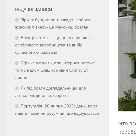
НЕДАВНІ ЗАПИСИ
Зіркові бурі, мери-авокадо і собака-
власник бізнесу- це Мексика, братан!
Електрокотел — що це, як працює,
особливості виробництва та вибір
сучасного споживача
Сфінкс мовчить, але інтернет регоче:
топ-5 найсмішніших новин Єгипту 27
липня
Як підібрати доглядальницю для
літньої людини чи хворого
Португалія, 20 липня 2026: день, коли
навіть чайки не розуміли, що відбувається
Это вс
приоб