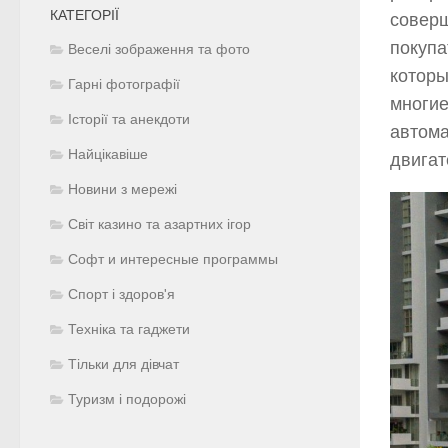
КАТЕГОРІЇ
соверш
покупа
Веселі зображення та фото
которы
Гарні фотографії
многие
Історії та анекдоти
автома
Найцікавіше
двигат
Новини з мережі
Світ казино та азартних ігор
Софт и интересные программы
Спорт і здоров'я
Техніка та гаджети
Тільки для дівчат
Туризм і подорожі