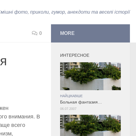
мішні фото, приколи, гумор, анекдоти та веселі історії
0
MORE
ИНТЕРЕСНОЕ
ля
НАЙЦІКАВІШЕ
Больная фантазия…
лжен
06.07.2007
ого внимания. В
чаще всего
низм,