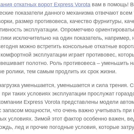
ания откатных ворот Express Vorota
вам в помощь! В
еские показатели данного механизма отвечают всем
ворки, размер противовеса, качество фурнитуры, кач
ивность эксплуатации. Опрометчиво ориентировать
тики исключительно на один показатель, например, 
сегодня можно встретить консольные откатные ворот
 комфортной эксплуатации играет противовес, котор
вешивает полотно. Роль противовеса – уменьшить н
е ролики, тем самым продлить их срок жизни.
нагрузка уменьшается, уменьшается и сила трения. С
 при таких условиях эксплуатации прослужат горазд
компании Express Vorota представлены модели авто
с запасом мощности, что очень важно учитывать при
ых условиях. Зимой этот фактор особенно важен, ве
дождь, лед и прочие погодные условия, которые затр