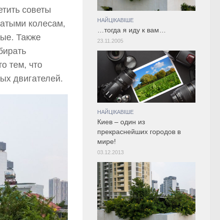
етить советы
НАЙЦІКАВІШЕ
чатыми колесам,
…тогда я иду к вам…
ые. Также
23.11.2005
бирать
о тем, что
ых двигателей.
НАЙЦІКАВІШЕ
Киев – один из
прекраснейших городов в
мире!
03.12.2013