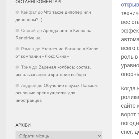
ОСТАННІ КОМЕНТАРІ
открыв
Кайфат
до
Что такое дипопер или
технич
дипоперы? :)
вес ст
эффект
Сергей
до
Аренда авто в Киеве на
Rentdrive.ua
автома
всего 
Роман
до
Утепление балкона в Киеве
роль в
от компании «Люкс Окна»
уравно
Тоня
до
Вареная колбаса: состав,
опорны
использование и критерии выбора
Андрей
до
Обучение в вузах Польши:
Когда 
основные преимущества для
ролики
иностранцев
сайте 
ворот 
погодн
АРХІВИ
снег, 
Архіви